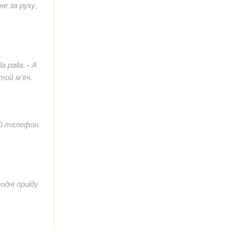
не за руку,
a palla.
-
А
той м’яч.
ій телефон.
одні приїду