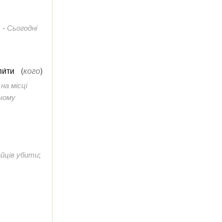
.
-
Сьогодні
и́ти
(
кого
)
на місці
ячому
айців убити
;