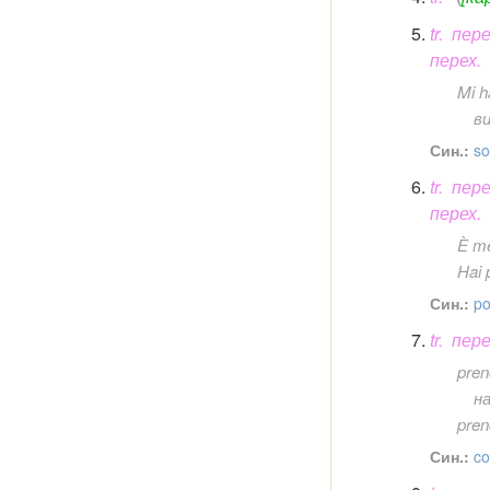
tr.
пере
перех.
Mi h
в
Син.:
so
tr.
пере
перех.
È me
Hai 
Син.:
po
tr.
пере
pren
н
pren
Син.:
co