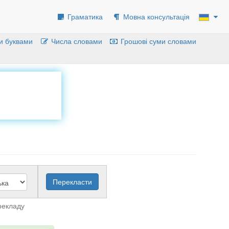
Граматика
Мовна консультація
и буквами
Числа словами
Грошові суми словами
рекладу