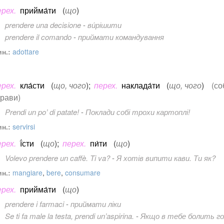
ерех.
прийма́ти
(
що
)
prendere una decisione
-
ви́рішити
prendere il comando
-
приймати командування
н.:
adottare
ерех.
кла́сти
(
що, чого
)
;
перех.
наклада́ти
(
що, чого
)
(со
трави)
Prendi un po’ di patate!
-
Поклади собі трохи картоплі!
н.:
servirsi
ерех.
ї́сти
(
що
)
;
перех.
пи́ти
(
що
)
Volevo prendere un caffè. Ti va?
-
Я хотів випити кави. Ти як?
н.:
mangiare
,
bere
,
consumare
ерех.
прийма́ти
(
що
)
prendere i farmaci
-
приймати ліки
Se ti fa male la testa, prendi un’aspirina.
-
Якщо в тебе болить го