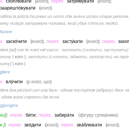
х.
схо́плювати
(
кого
)
;
перех.
затри́мувати
(
кого
)
;
заарешто́вувати
(
кого
)
attina la polizia ha preso un uomo che aveva ucciso cinque persone
анку поліція затримала чоловіка, який убив п’ятьох людей.
tturare
х.
заско́чити
(
кого
)
;
перех.
засту́кати
(
кого
)
;
перех.
захоп
dere [qd] con le mani nel sacco
-
захопити (схопити, застукати) 
лочину
( кого );
захопити (схопити, піймати, запопасти) на гар
чинку]
( кого )
gliere
х.
влу́чити
(
у кого, що
)
dere due piccioni con una fava
-
одним пострілом (відразу) двох з
 однім вогні спрягти дві яєчні
ggiungere
хи]
)
перех.
би́ти
;
перех.
забира́ти
(фігуру суперника)
к.]
)
перех.
зво́дити
(
кого
)
;
перех.
зва́блювати
(
кого
)
;