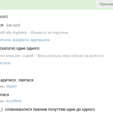
Прихова
sosi)
ся
(
за що
)
iti alla ringhiera.
-
Візьмися за поручень.
ferrarsi
,
appigliarsi
,
aggrapparsi
(хапати) одне одного
no presi per i capelli.
-
Вони вхопили один одного за волосся.
ferrarsi
вари́тися
;
ла́ятися
н.:
litigare
́тися
н.:
azzuffarsi
]
)
сповнюватися певним почуттям одне до одного