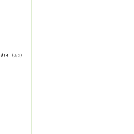
а́ти
(
що
)