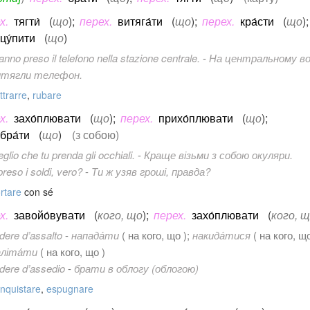
х.
тягти́
(
що
)
;
перех.
витяга́ти
(
що
)
;
перех.
кра́сти
(
що
)
;
цу́пити
(
що
)
anno preso il telefono nella stazione centrale.
-
На центральному вок
итягли телефон.
ttrarre
,
rubare
х.
захо́плювати
(
що
)
;
перех.
прихо́плювати
(
що
)
;
бра́ти
(
що
)
(з собою)
glio che tu prenda gli occhiali.
-
Краще візьми з собою окуляри.
preso i soldi, vero?
-
Ти ж узяв гроші, правда?
rtare
con sé
х.
завойо́вувати
(
кого, що
)
;
перех.
захо́плювати
(
кого, 
dere d’assalto
-
напада́ти
( на кого, що );
накида́тися
( на кого, що
аліта́ти
( на кого, що )
dere d’assedio
-
брати в облогу (облогою)
nquistare
,
espugnare