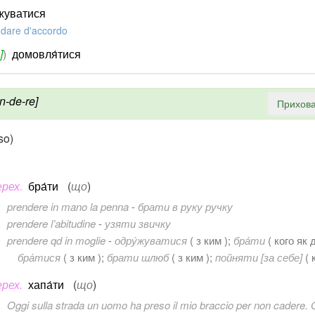
джуватися
dare d'accordo
]
)
домовля́тися
n-de-re]
Прихова
so)
ерех.
бра́ти
(
що
)
prendere in mano la penna
-
брати в руку ручку
prendere l’abitudine
-
узяти звичку
prendere qd in moglie
-
одру́жуватися
( з ким );
бра́ти
( кого як 
бра́тися
( з ким );
брати шлюб
( з ким );
пойняти [за себе]
( 
ерех.
хапа́ти
(
що
)
Oggi sulla strada un uomo ha preso il mio braccio per non cadere.