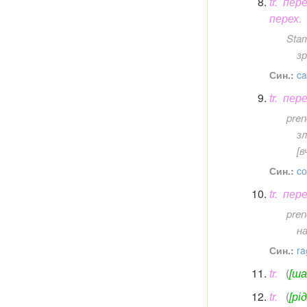
tr.
пере
перех.
Stam
зр
Син.:
ca
tr.
пере
pren
з
[в
Син.:
co
tr.
пере
pren
на
Син.:
ra
tr.
(
[ша
tr.
(
[рід