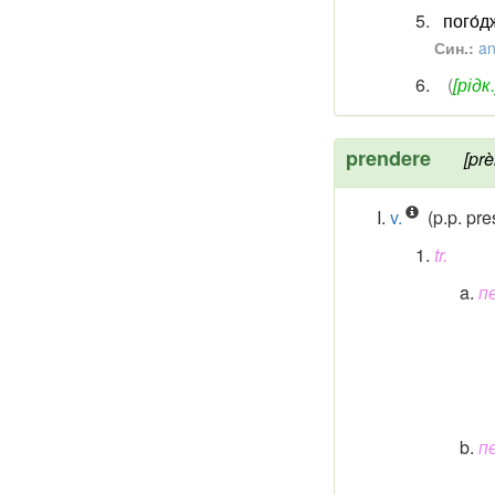
пого́
Син.:
an
(
[рідк.
prendere
[prè
v.
(p.p. pre
tr.
п
п