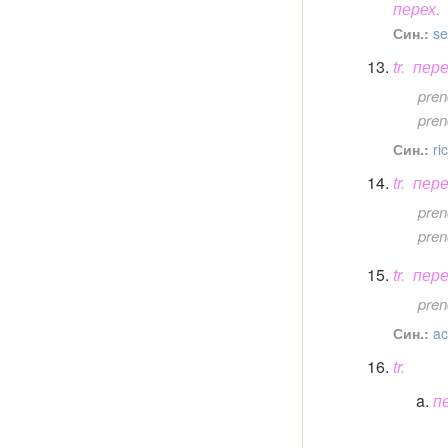
перех.
Син.:
se
tr.
пере
pren
pren
Син.:
ri
tr.
пере
pren
pren
tr.
пере
pren
Син.:
ac
tr.
п