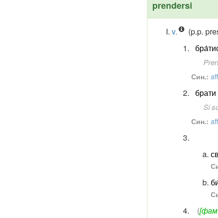
prendersi
v.
(p.p. pre
бра́ти
Prend
Син.:
af
брати 
Si so
Син.:
af
с
Си
би
Си
(
[фам.