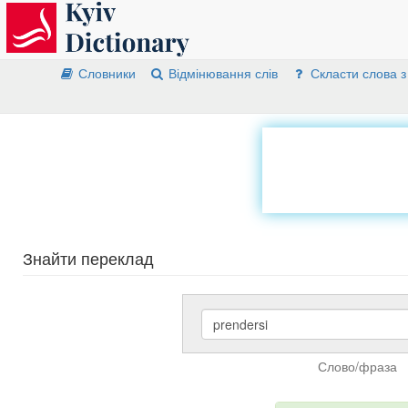
Словники
Відмінювання слів
Скласти слова з
Знайти переклад
Слово/фраза