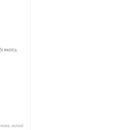
бі якоїсь
лова, випий