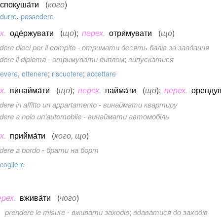
спокуша́ти
(
кого
)
durre
,
possedere
х.
оде́ржувати
(
що
)
;
перех.
отри́мувати
(
що
)
dere dieci per il compito
-
отримати десять балів за завдання
dere il diploma
-
отримувати диплом
;
випуска́тися
cevere
,
ottenere
;
riscuotere
;
accettare
х.
винайма́ти
(
що
)
;
перех.
найма́ти
(
що
)
;
перех.
орендув
dere in affitto un appartamento
-
винаймати квартиру
dere a nolo un’automobile
-
винаймати автомобіль
х.
прийма́ти
(
кого, що
)
dere a bordo
-
брати на борт
cogliere
ерех.
вжива́ти
(
чого
)
prendere le misure
-
вживати заходів
;
вдаватися до заходів