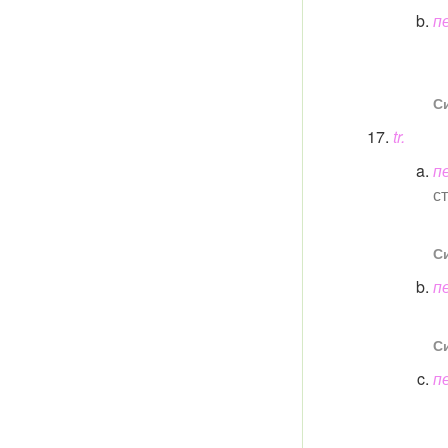
п
Си
tr.
п
с
Си
п
Си
п