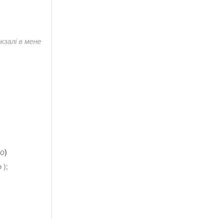
залі в мене
що
)
 );