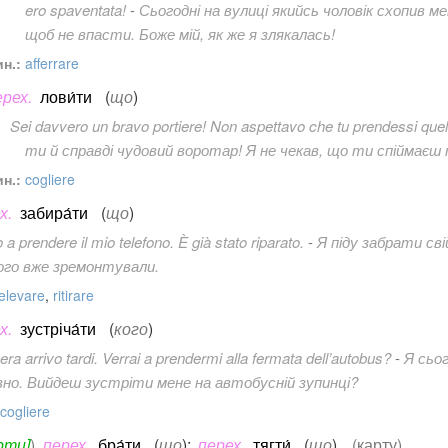
ero spaventata!
-
Сьогодні на вулиці якийсь чоловік схопив ме
щоб не впасти. Боже мій, як же я злякалась!
н.:
afferrare
ерех.
лови́ти
(
що
)
Sei davvero un bravo portiere! Non aspettavo che tu prendessi quell
ти й справді чудовий воротар! Я не чекав, що ти спіймаєш 
н.:
cogliere
х.
забира́ти
(
що
)
 a prendere il mio telefono. È già stato riparato.
-
Я піду забрати св
ого вже зремонтували.
elevare
,
ritirare
х.
зустріча́ти
(
кого
)
era arrivo tardi. Verrai a prendermi alla fermata dell’autobus?
-
Я сьог
зно. Вийдеш зустріти мене на автобусній зупинці?
cogliere
рти]
)
перех.
бра́ти
(
що
)
;
перех.
тягти́
(
що
)
(карту)