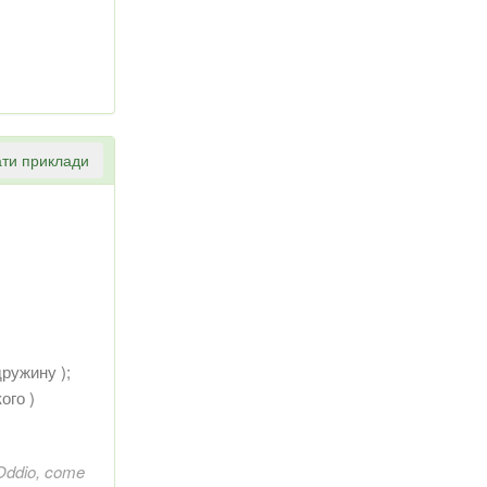
ти приклади
дружину );
кого )
 Oddio, come