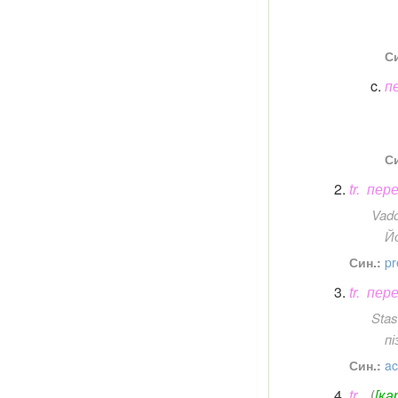
Си
п
Си
tr.
пере
Vado
Й
Син.:
pr
tr.
пере
Stas
пі
Син.:
ac
tr.
(
[ка