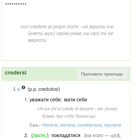
**********
non credere ai propri occhi
-
не вірити (не
йняти віри) своїм очам
;
на свої очі не
ввіряти
credersi
Приховати приклади
v.
(p.p. credutosi)
уважати себе
;
мати себе
chi sa chi si crede di essere
-
він (вона)
думає про себе бозна-що
Син.:
ritenersi
,
stimarsi
,
considerarsi
,
reputarsi
(
[заст.]
)
поклада́тися
(
на кого — що
)
;