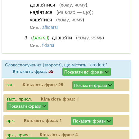
довіря́тися
(
кому, чому
)
;
наді́ятися
(
на кого — що
)
;
увіря́тися
(
кому, чому
)
Син.:
affidarsi
(
[заст.]
)
довіря́ти
(
кому, чому
)
Син.:
fidarsi
Словосполучення (звороти), що містять "credere"
Кількість фраз:
55
Показати всі фрази
заг.
Кількість фраз:
25
Показати фрази
заст.
,
присл.
Кількість фраз:
1
Показати фрази
арх.
Кількість фраз:
1
Показати фрази
арх.
,
присл.
Кількість фраз:
4