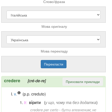
Слово/фраза
Мова оригіналу
Мова перекладу
credere
[cré-de-re]
Приховати приклади
v.
(p.p. creduto)
tr.
ві́рити
(
у що, чому та без додатка
)
credere per certo
-
бути впевненим
;
не