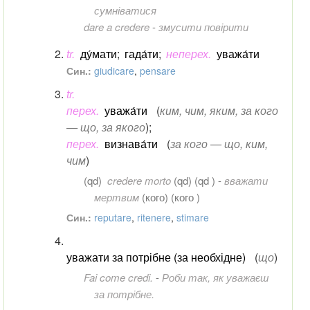
сумніватися
dare a credere
-
змусити повірити
tr.
ду́мати
;
гада́ти
;
неперех.
уважа́ти
Син.:
giudicare
,
pensare
tr.
перех.
уважа́ти
(
ким, чим, яким, за кого
— що, за якого
)
;
перех.
визнава́ти
(
за кого — що, ким,
чим
)
(qd)
credere morto
(
qd
) (qd ) -
вважати
мертвим
(
кого
) (кого )
Син.:
reputare
,
ritenere
,
stimare
уважати за потрібне (за необхідне)
(
що
)
Fai come credi.
-
Роби так, як уважаєш
за потрібне.