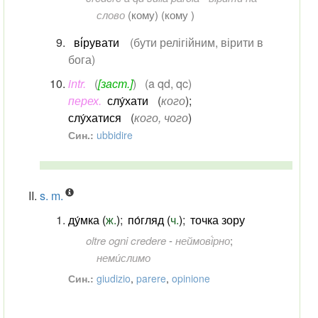
слово
(
кому
) (кому )
ві́рувати
(бути релігійним, вірити в
бога)
intr.
(
[заст.]
)
(a qd, qc)
перех.
слу́хати
(
кого
)
;
слу́хатися
(
кого, чого
)
Син.:
ubbidire
s. m.
ду́мка (
ж.
)
;
по́гляд (
ч.
)
;
точка зору
oltre ogni credere
-
неймові́рно
;
неми́слимо
Син.:
giudizio
,
parere
,
opinione