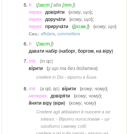
tr.
(
[заст.]
або
[літ.]
)
перех.
довіря́ти
(
кому, що
)
;
перех.
доруча́ти
(
кому, що
)
;
перех.
прируча́ти
(
[розм.]
)
(
кому, що
)
Син.:
affidare
,
commettere
tr.
(
[заст.]
)
давати набір (наборг, боргом, на віру)
intr.
(in qc)
ві́рити
(
у що та без додатка
)
credere in Dio
-
вірити в Бога
intr.
(a qd, qc)
ві́рити
(
кому, чому
)
;
неперех.
довіря́ти
(
кому, чому
)
;
йняти віру (віри)
(
кому, чому
)
Credere agli abbaiatori è nuocere a se
stesso.
-
Вірити лихословам ‒ це
шкодити самому собі.
credere a qd sulla parola
-
вірити на