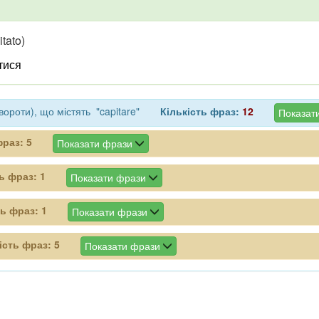
itato)
тися
ороти), що містять "capitare"
Кількість фраз:
12
Показати
фраз:
5
Показати фрази
ть фраз:
1
Показати фрази
ть фраз:
1
Показати фрази
ість фраз:
5
Показати фрази