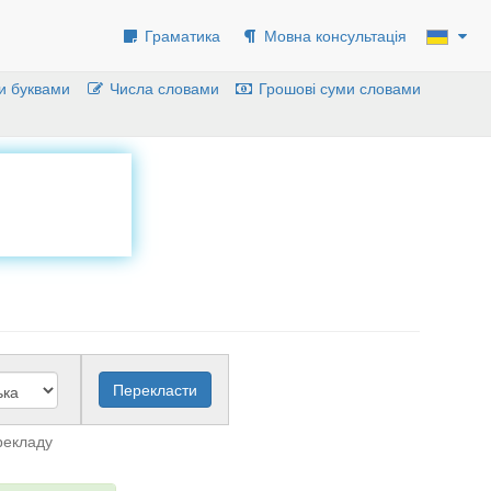
Граматика
Мовна консультація
и буквами
Числа словами
Грошові суми словами
рекладу