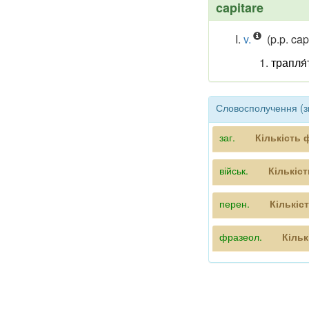
capitare
v.
(p.p. cap
трапля́
Словосполучення (зв
заг.
Кількість 
військ.
Кількіс
перен.
Кількіс
фразеол.
Кільк