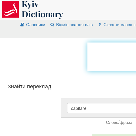
Словники
Відмінювання слів
Скласти слова з
Знайти переклад
Слово/фраза