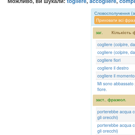
Можливо, ви шукали:
togliere
,
accogliere
,
compi
Словосполучення (зв
Приховати всі фра
заг.
Кількість 
cogliere (colpire, d
cogliere (colpire, d
cogliere fiori
cogliere il destro
cogliere il momento
Mi sono abbassato 
fiore.
заст.
,
фразеол.
porterebbe acqua co
gli orecchi)
porterebbe acqua co
gli orecchi)