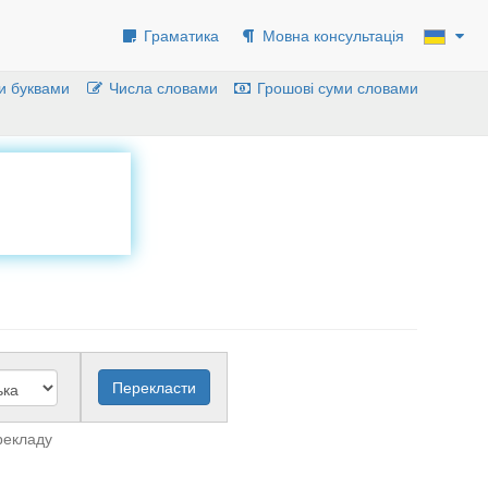
Граматика
Мовна консультація
и буквами
Числа словами
Грошові суми словами
рекладу