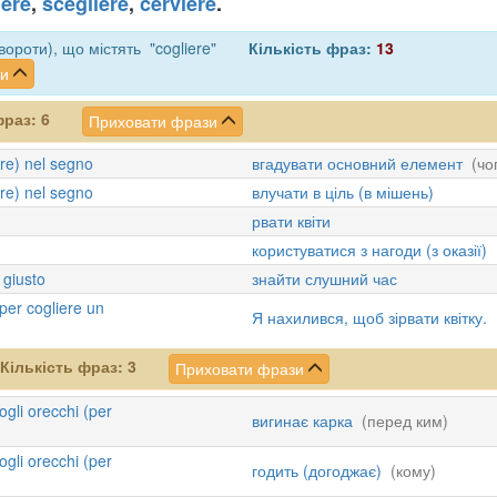
ere
,
scegliere
,
cerviere
.
ороти), що містять "cogliere"
Кількість фраз:
13
зи
фраз:
6
Приховати фрази
are) nel segno
вгадувати основний елемент
(чо
are) nel segno
влучати в ціль (в мішень)
рвати квіти
користуватися з нагоди (з оказії)
 giusto
знайти слушний час
per cogliere un
Я нахилився, щоб зірвати квітку.
Кількість фраз:
3
Приховати фрази
gli orecchi (per
вигинає карка
(перед ким)
gli orecchi (per
годить (догоджає)
(кому)