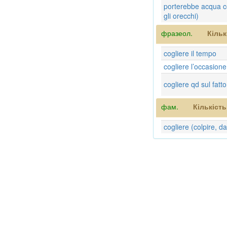
porterebbe acqua co
gli orecchi)
фразеол.
Кільк
cogliere il tempo
cogliere l’occasione
cogliere qd sul fatto
фам.
Кількіст
cogliere (colpire, d