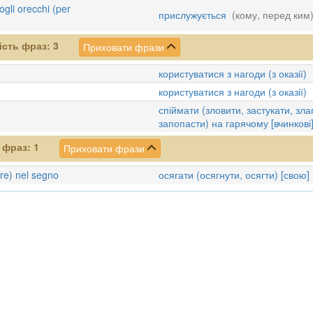
gli orecchi (per
прислужується
(кому, перед ким
ість фраз:
3
Приховати фрази
користуватися з нагоди (з оказії)
користуватися з нагоди (з оказії)
спіймати (зловити, застукати, зла
запопасти) на гарячому [вчинкові
ь фраз:
1
Приховати фрази
are) nel segno
осягати (осягнути, осягти) [свою] 