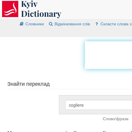
Словники
Відмінювання слів
Скласти слова з
Знайти переклад
Слово/фраза