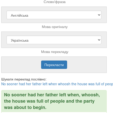
Слово/фраза
Мова оригіналу
Мова перекладу
Шукати переклад послівно:
No
sooner
had
her
father
left
when
whoosh
the
house
was
full
of
peop
No sooner had her father left when, whoosh,
the house was full of people and the party
was about to begin.