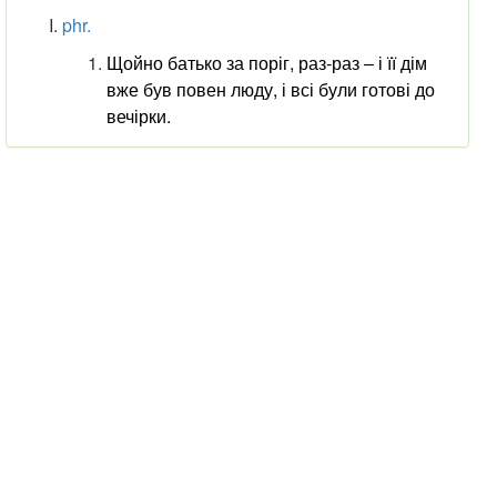
phr.
Щойно батько за поріг, раз-раз ‒ і її дім
вже був повен люду, і всі були готові до
вечірки.