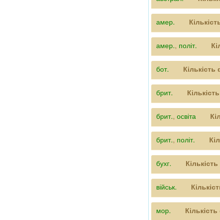
амер.
Кількіст
амер.
,
політ.
Кі
бот.
Кількість
брит.
Кількіст
брит.
,
освіта
Кі
брит.
,
політ.
Кі
бухг.
Кількість
військ.
Кількіс
мор.
Кількість