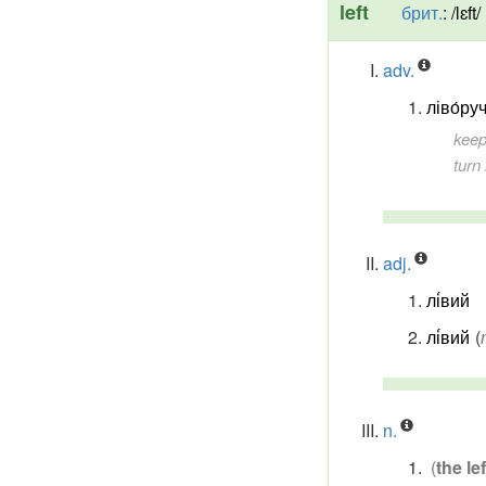
left
брит.
:
/lɛft/
adv.
ліво́ру
keep 
turn 
adj.
лі́вий
лі́вий
(
n.
(
the lef