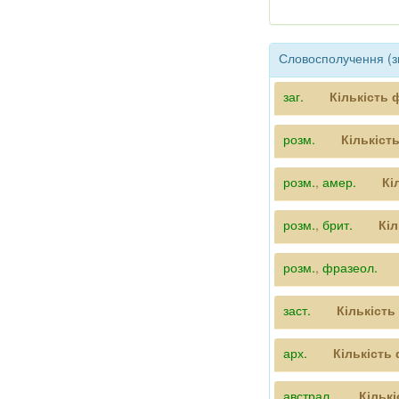
Словосполучення (зв
заг.
Кількість 
розм.
Кількіст
розм.
,
амер.
Кі
розм.
,
брит.
Кіл
розм.
,
фразеол.
заст.
Кількість
арх.
Кількість
австрал.
Кільк