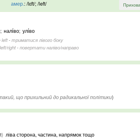
амер.
:
/lɛft/; /left/
Прихова
ч
;
налі́во
;
улі́во
left
-
триматися лівого боку
left/right
-
повертати наліво/направо
такий, що прихильний до радикальної політики
)
t
)
ліва сторона, частина, напрямок тощо