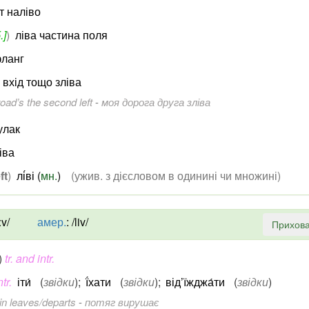
т наліво
.]
)
ліва частина поля
фланг
 вхід тощо зліва
oad’s the second left
-
моя дорога друга зліва
улак
іва
ft
)
лі́ві (
мн.
)
(ужив. з дієсловом в одинині чи множині)
ːv/
амер.
:
/liv/
Прихова
)
tr. and intr.
ntr.
іти́
(
звідки
)
;
ї́хати
(
звідки
)
;
від’їжджа́ти
(
звідки
)
ain leaves/departs
-
потяг вирушає