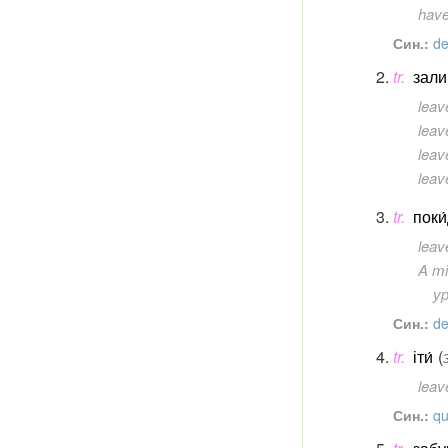
have
Син.:
de
tr.
зали
lea
leav
leav
leav
tr.
поки
lea
A mi
ур
Син.:
de
tr.
іти́
(
leav
Син.:
qu