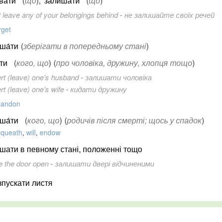
ва́ти
(
що
)
;
залиша́ти
(
що
)
t leave any of your belongings behind
-
не залишайте своїх речей
rget
ша́ти
(
зберігати в попередньому стані
)
ати
(
кого, що
)
(
про чоловіка, дружину, хлопця тощо
)
rt (leave) one’s husband
-
залишати чоловіка
rt (leave) one’s wife
-
кидати дружину
bandon
ша́ти
(
кого, що
)
(
родичів після смерті; щось у спадок
)
queath
,
will
,
endow
шати в певному стані, положенні тощо
e the door open
-
залишати двері відчиненими
зпускати листя