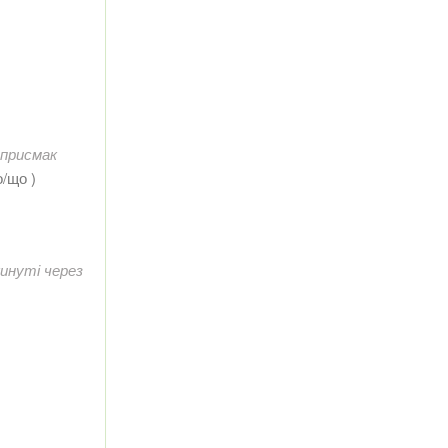
 присмак
о/що )
кинуті через