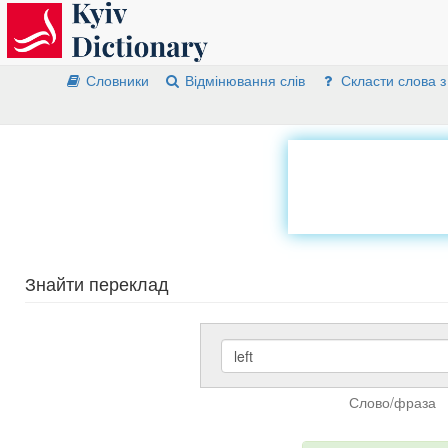
Словники
Відмінювання слів
Скласти слова з
Знайти переклад
Слово/фраза