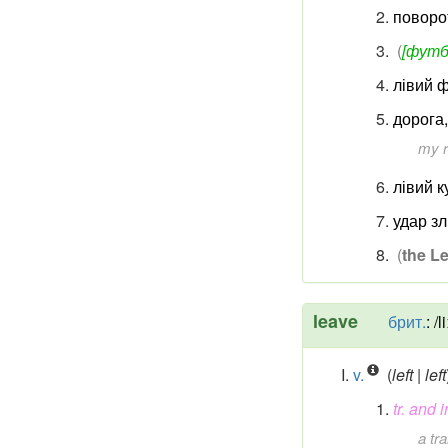
поворо
(
[футб
лівий 
дорога,
my r
лівий к
удар зл
(
the Le
leave
брит.
:
/li
v.
(
left | left
tr. and i
a tr