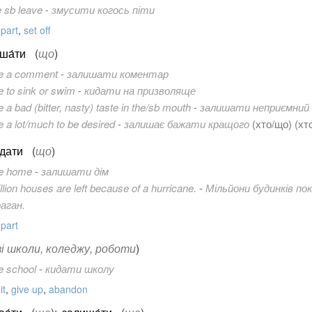
 sb leave
-
змусити когось піти
part
,
set off
ша́ти
(
що
)
ve a comment
-
залишати коментар
e to sink or swim
-
кидати на призволяще
e a bad (bitter, nasty) taste in the/sb mouth
-
залишати неприємний
e a lot/much to be desired
-
залишає бажати кращого
(
хто/що
) (хт
́дати
(
що
)
ve home
-
залишати дім
llion houses are left because of a hurricane.
-
Мільйони будинків по
аган.
part
зі школи, коледжу, роботи
)
e school
-
кидати школу
it
,
give up
,
abandon