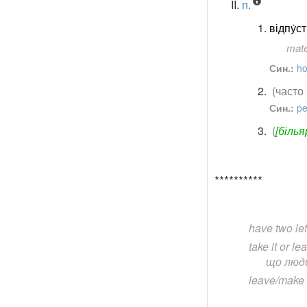
n.
відпу́ст
mate
Син.:
ho
(часто
Син.:
pe
(
[білья
**********
have two lef
take it or lea
що люди
leave/make