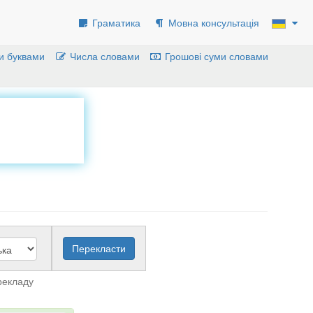
Граматика
Мовна консультація
и буквами
Числа словами
Грошові суми словами
рекладу