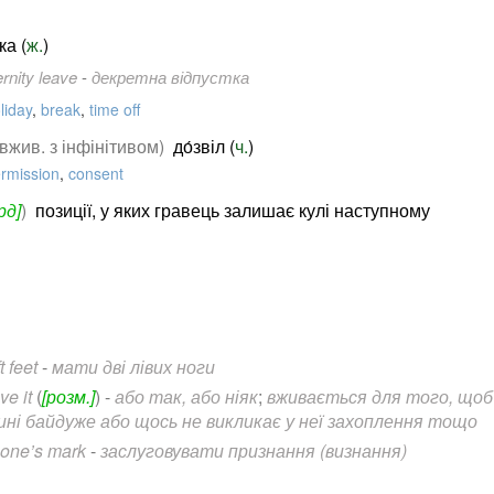
ка (
ж.
)
rnity leave
-
декретна відпустка
liday
,
break
,
time off
 вжив. з інфінітивом)
до́звіл (
ч.
)
rmission
,
consent
рд]
)
позиції, у яких гравець залишає кулі наступному
t feet
-
мати дві лівих ноги
ve it
(
[розм.]
)
-
або так, або ніяк
;
вживається для того, щоб
ні байдуже або щось не викликає у неї захоплення тощо
 one’s mark
-
заслуговувати признання (визнання)