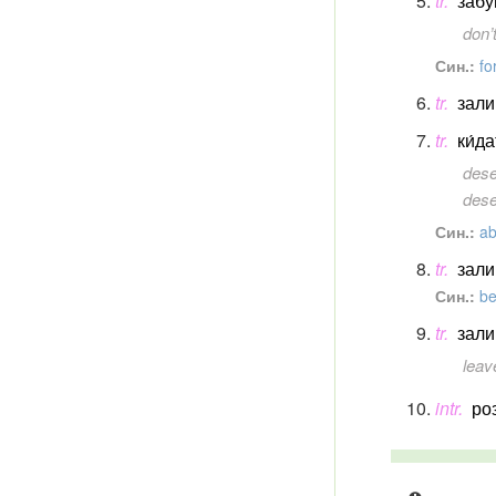
tr.
забу
don’
Син.:
fo
tr.
зали
tr.
ки́д
dese
dese
Син.:
a
tr.
зали
Син.:
be
tr.
зали
leav
intr.
ро