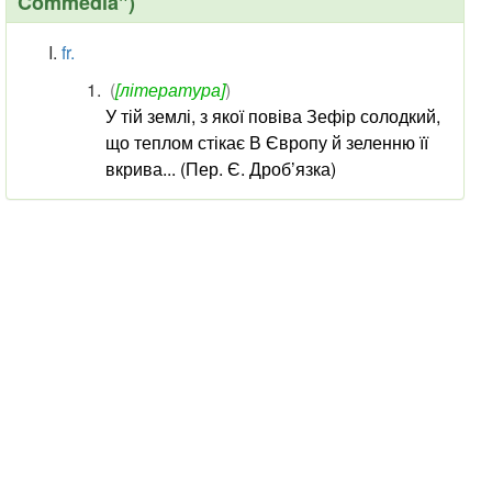
Commedia")
fr.
(
[література]
)
У тій землі, з якої повіва Зефір солодкий,
що теплом стікає В Європу й зеленню її
вкрива... (Пер. Є. Дроб’язка)