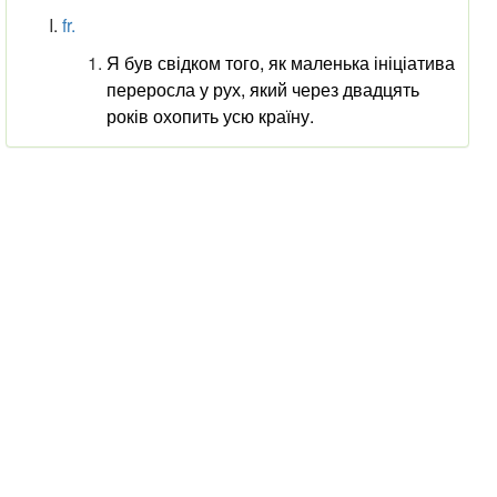
fr.
Я був свідком того, як маленька ініціатива
переросла у рух, який через двадцять
років охопить усю країну.