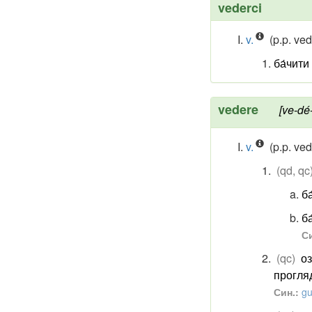
vederci
v.
(p.p. vedu
ба́чити
vedere
[ve-dé-
v.
(p.p. vedu
(qd, qc
ба
ба
Си
(qc)
о
прогляд
Син.:
gu