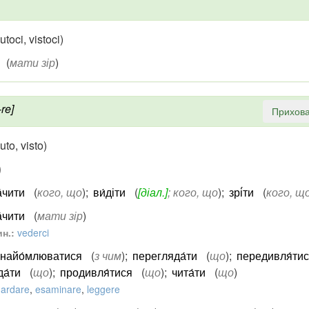
toci, vistoci)
(
мати зір
)
re]
Прихова
to, visto)
)
́чити
(
кого, що
)
;
ви́діти
(
[діал.]
; кого, що
)
;
зрі́ти
(
кого, щ
́чити
(
мати зір
)
н.:
vederci
знайо́млюватися
(
з чим
)
;
перегляда́ти
(
що
)
;
передивля́ти
а́ти
(
що
)
;
продивля́тися
(
що
)
;
чита́ти
(
що
)
ardare
,
esaminare
,
leggere