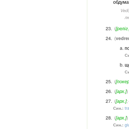
обдума
Vedi
лю
(
[реліг.
(
vedr
п
Си
щ
Си
(
[покер
(
[арх.]
)
(
[арх.]
;
Син.:
tr
(
[арх.]
)
Син.:
gi