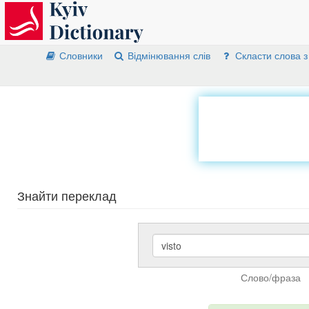
Словники
Відмінювання слів
Скласти слова з
Знайти переклад
Слово/фраза