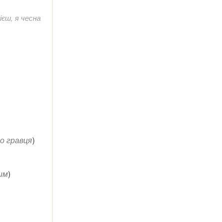
ієш, я чесна
о гравця
)
им
)