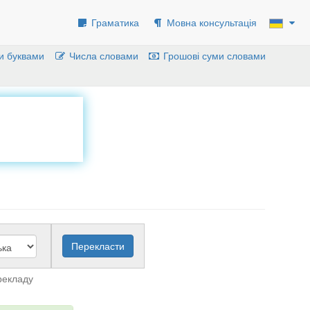
Граматика
Мовна консультація
и буквами
Числа словами
Грошові суми словами
рекладу