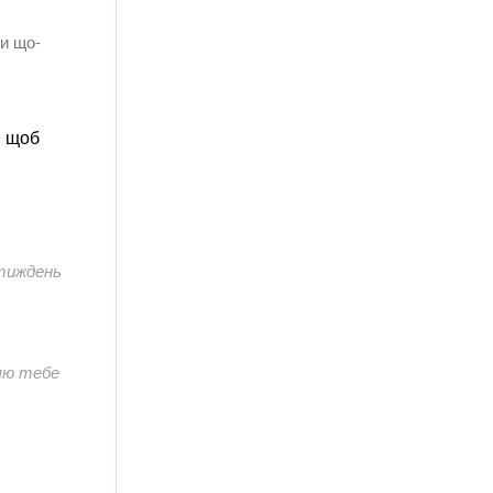
и що-
, щоб
тиждень
ляю тебе