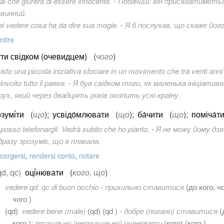
ai che giurerà di essere innocente.
-
Побачиш: він присягатиметь
евинний.
ei vedere cosa ha da dire sua mogie.
-
Я б послухав, що скаже йог
ntire
ти свідком (очевидцем)
(
чого
)
isto una piccola iniziativa sfociare in un movimento che tra venti ann
involto tutto il paese.
-
Я був свідком того, як маленька ініціатив
рух, який через двадцять років охопить усю країну.
зумі́ти
(
що
)
;
усвідо́млювати
(
що
)
;
ба́чити
(
що
)
;
поміча́т
posso telefonargli. Vedrà subito che ho pianto.
-
Я не можу йому дзв
дразу зрозуміє, що я плакала.
corgersi
,
rendersi conto
,
notare
qd, qc)
оці́нювати
(
кого, що
)
vedere qd, qc di buon occhio
-
прихильно ставитися
(
до кого, ч
чого )
(qd)
vedere bene (male)
(
qd
) (qd ) -
добре (погано) ставитися
(
кого );
прихильно (неприхильно) оцінювати
(
кого
) (кого )