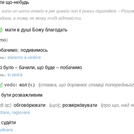
ти що-небудь
, sono un uomo onesto e per questo non ti posso rispondere.
-
Розум
дина, а тому не можу тобі відповісти.
]
)
мати в душі Божу благодать
emo
)
обачимо
;
подивимось
н.:
staremo a vedere
о було ‒ бачили, що буде ‒ побачимо
н.:
si vedrà
]
;
vedo
)
кол (
ч.
)
(
ставка, що дорівнює ставці попередньог
бути розважливим
 di qc)
обгово́рювати
(
що
)
;
розмірко́вувати
(
про що, над ч
attare
,
ragionare
суди́ти
udicare