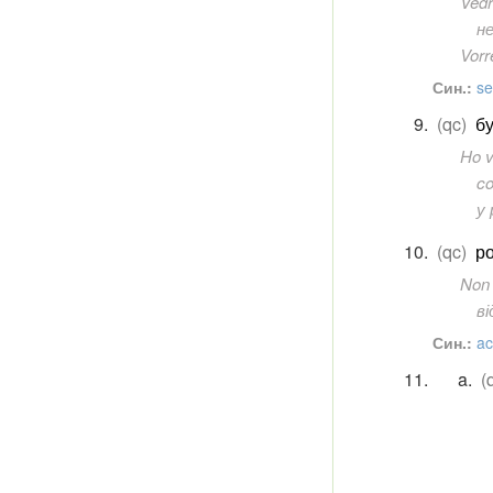
Vedr
н
Vorr
Син.:
se
(qc)
бу
Ho v
co
у 
(qc)
ро
Non 
ві
Син.:
ac
(