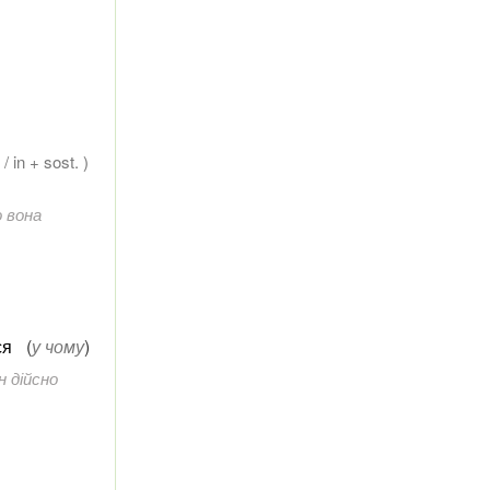
. / in + sost. )
о вона
ся
(
у чому
)
н дійсно