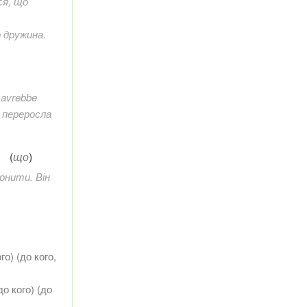
ся, що
о дружина.
i avrebbe
а переросла
и
(
що
)
онити. Він
ого
) (до кого,
до кого
) (до