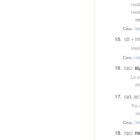
vedi
vede
н
Син.:
te
(di + in
Vedrò
Син.:
ce
(qc)
ві
La s
ві
(qd, qc
Tra 
за
Син.:
im
(qc)
пе