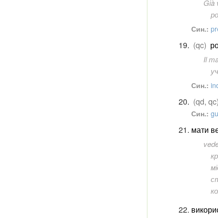
Già 
р
Син.:
pr
(qc)
ро
Il m
уч
Син.:
in
(qd, qc
Син.:
gu
мати в
veder
кр
мі
с
к
викори