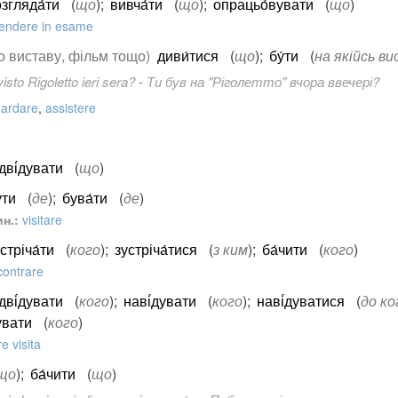
згляда́ти
(
що
)
;
вивча́ти
(
що
)
;
опрацьо́вувати
(
що
)
endere in esame
ро виставу, фільм тощо)
диви́тися
(
що
)
;
бу́ти
(
на якійсь ви
visto
Rigoletto
ieri sera?
-
Ти був на "Ріголетто" вчора ввечері?
ardare
,
assistere
дві́дувати
(
що
)
́ти
(
де
)
;
бува́ти
(
де
)
н.:
visitare
стріча́ти
(
кого
)
;
зустріча́тися
(
з ким
)
;
ба́чити
(
кого
)
contrare
дві́дувати
(
кого
)
;
наві́дувати
(
кого
)
;
наві́дуватися
(
до ко
увати
(
кого
)
re visita
що
)
;
ба́чити
(
що
)