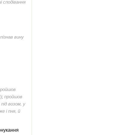
ші сподівання
пізнав вину
пройшов
 );
пройшов
й під возом, у
е і пня, й
онукання