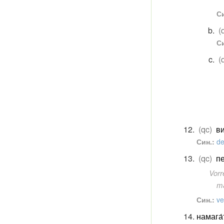
Си
(
Си
(
(qc)
ви
Син.:
de
(qc)
пе
Vorr
т
Син.:
ve
намага́