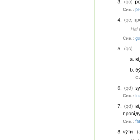
(qc)
ро
Син.:
pr
(qc; п
Hai 
Син.:
gu
(qc)
ві
бу
Си
(qd)
зу
Син.:
in
(qd)
ві
прові́д
Син.:
fa
чу́ти
(