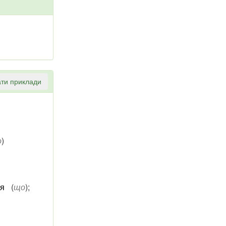
ти приклади
о
)
ся
(
що
)
;