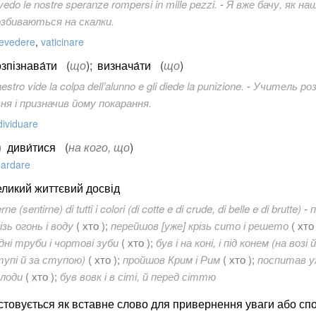
vedo le nostre speranze rompersi in mille pezzi.
-
Я вже бачу, як на
озбиваються на скалки.
evedere
,
vaticinare
зпізнава́ти
(
що
)
;
визнача́ти
(
що
)
aestro vide la colpa dell’alunno e gli diede la punizione.
-
Учитель роз
ня і призначив йому покарання.
dividuare
)
диви́тися
(
на кого, що
)
ardare
еликий життєвий досвід
ne (sentirne) di tutti i colori (di cotte e di crude, di belle e di brutte)
-
ізь огонь і воду
( хто );
перейшов [уже] крізь сито і решето
( хто
дні труби і чортові зуби
( хто );
був і на коні, і під конем (на возі 
тупі й за ступою)
( хто );
пройшов Крим і Рим
( хто );
поспитав уж
олоди
( хто );
був вовк і в сіті, й перед сіттю
стовується як вставне слово для привернення уваги або сп