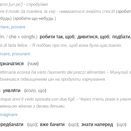
amo [un po’]
-
спробуймо
re il modo (la maniera, la via)
-
намагатися знайти спосіб
(
зробит
ебудь
) (зробити що-небудь )
ntare
,
provare
fin. / che + congtv.)
робити так, щоб
;
дивитися, щоб
;
подбати
 di farla felice.
-
Я подбаю про те, щоб вона була щасливою.
rcare
,
procurare
дзнача́тися
(
чим
)
ettimana scorsa ha visto l’aumento dei prezzi alimentari.
-
Минулий 
дзначився підвищенням цін на продукти харчування.
)
уявля́ти
(
кого, що
)
cinque anni ti vedo sposata con due figli.
-
Через п’ять років я уяв
міжньою жінкою з двома дітьми.
maginare
редбача́ти
(
що
)
;
вже бачити
(
що
)
;
знати наперед
(
що
)