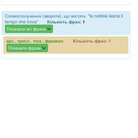
Словосполучення (звороти), що містять "la nebbia lascia il
tempo che trova"
Кількість фраз:
1
Показати всі фрази
арх.
,
присл.
,
тоск.
,
фразеол.
Кількість фраз:
1
Показати фрази