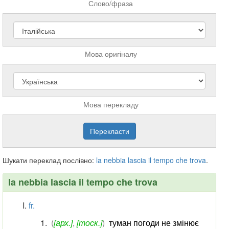
Слово/фраза
Мова оригіналу
Мова перекладу
Шукати переклад послівно:
la
nebbia
lascia
il
tempo
che
trova
.
la nebbia lascia il tempo che trova
fr.
(
[арх.]
,
[тоск.]
)
туман погоди не змінює