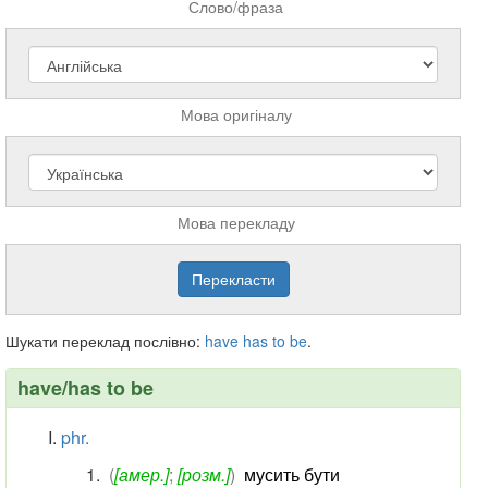
Слово/фраза
Мова оригіналу
Мова перекладу
Шукати переклад послівно:
have
has
to
be
.
have/has to be
phr.
(
[амер.]
;
[розм.]
)
мусить бути