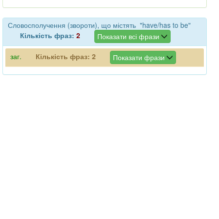
Словосполучення (звороти), що містять "have/has to be"
Кількість фраз:
2
Показати всі фрази
заг.
Кількість фраз:
2
Показати фрази