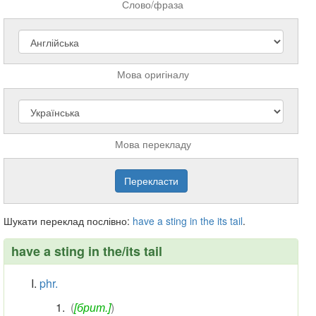
Слово/фраза
Мова оригіналу
Мова перекладу
Шукати переклад послівно:
have
a
sting
in
the
its
tail
.
have a sting in the/its tail
phr.
(
[брит.]
)