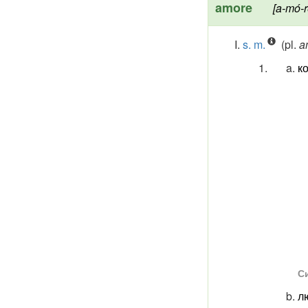
amore
[a-mó-r
s. m.
(pl.
a
ко
Си
л