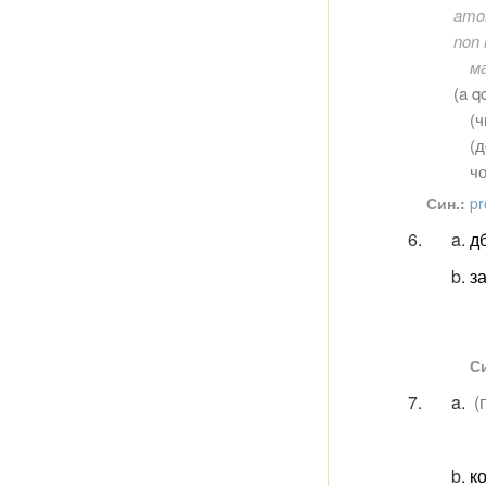
amor
non 
м
(a 
(
ч
(
д
чо
Син.:
pr
дб
за
Си
(
ко