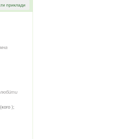
ти приклади
мна
люби́ти
 (кого );