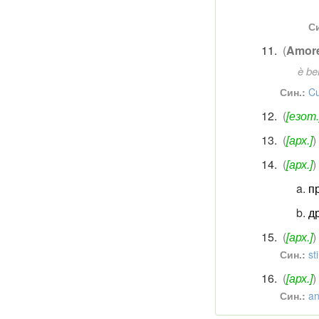
Си
(
Amor
è be
Син.:
Cu
(
[езот.
(
[арх.]
)
(
[арх.]
)
пр
др
(
[арх.]
)
Син.:
st
(
[арх.]
)
Син.:
an