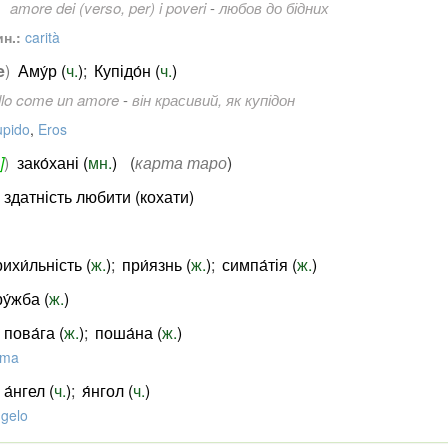
amore dei (verso, per) i poveri
-
любов до бідних
н.:
carità
e
)
Аму́р (
ч.
)
;
Купідо́н (
ч.
)
llo come un amore
-
він красивий, як купідон
pido
,
Eros
]
)
зако́хані (
мн.
)
(
карта таро
)
здатність любити (кохати)
ихи́льність (
ж.
)
;
при́язнь (
ж.
)
;
симпа́тія (
ж.
)
у́жба (
ж.
)
пова́га (
ж.
)
;
поша́на (
ж.
)
ima
а́нгел (
ч.
)
;
я́нгол (
ч.
)
gelo