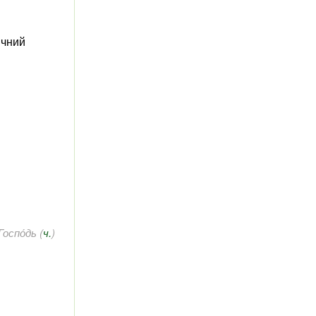
́чний
Госпо́дь (
ч.
)