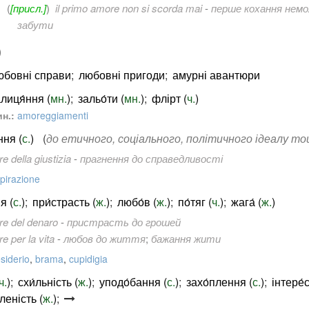
(
[присл.]
)
il primo amore non si scorda mai
-
перше кохання нем
забути
)
юбовні справи
;
любовні пригоди
;
амурні авантюри
лиця́ння (
мн.
)
;
зальо́ти (
мн.
)
;
флірт (
ч.
)
н.:
amoreggiamenti
ння (
с.
)
(
до етичного, соціального, політичного ідеалу т
e della giustizia
-
прагнення до справедливості
pirazione
я (
с.
)
;
при́страсть (
ж.
)
;
любо́в (
ж.
)
;
по́тяг (
ч.
)
;
жага́ (
ж.
)
e del denaro
-
пристрасть до грошей
e per la vita
-
любов до життя
;
бажання жити
siderio
,
brama
,
cupidigia
ч.
)
;
схи́льність (
ж.
)
;
уподо́бання (
с.
)
;
захо́плення (
с.
)
;
інтере́с
вленість (
ж.
)
;