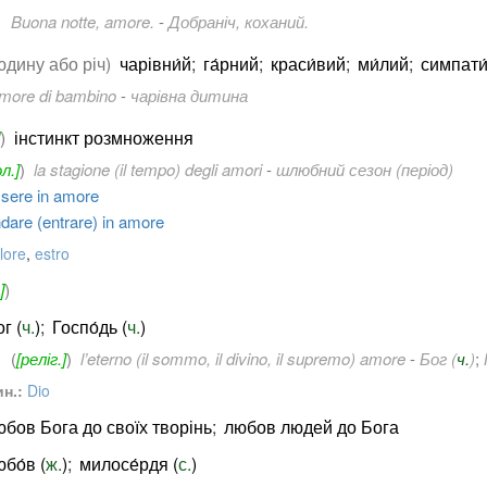
Buona notte, amore.
-
Добраніч, коханий.
юдину або річ)
чарівни́й
;
га́рний
;
краси́вий
;
ми́лий
;
симпати
more di bambino
-
чарівна дитина
)
інстинкт розмноження
л.]
)
la stagione (il tempo) degli amori
-
шлюбний сезон (період)
sere in amore
dare (entrare) in amore
lore
,
estro
]
)
г (
ч.
)
;
Госпо́дь (
ч.
)
(
[реліг.]
)
l’eterno (il sommo, il divino, il supremo) amore
-
Бог (
ч.
)
;
н.:
Dio
юбов Бога до своїх творінь
;
любов людей до Бога
бо́в (
ж.
)
;
милосе́рдя (
с.
)