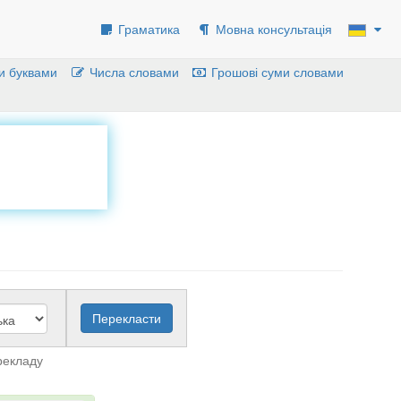
Граматика
Мовна консультація
и буквами
Числа словами
Грошові суми словами
рекладу