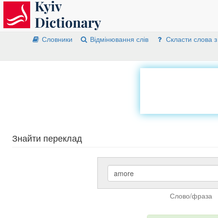
Словники
Відмінювання слів
Скласти слова з
Знайти переклад
Слово/фраза