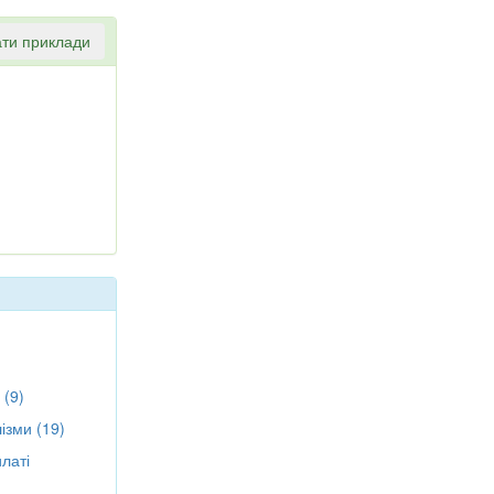
ти приклади
 (9)
ізми (19)
латі