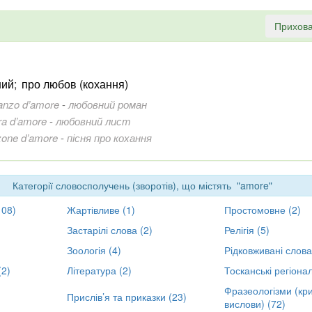
Прихова
ний
;
про любов (кохання)
anzo d’amore
-
любовний роман
era d’amore
-
любовний лист
zone d’amore
-
пісня про кохання
Категорії словосполучень (зворотів), що містять "amore"
108)
Жартівливе (1)
Простомовне (2)
Застарілі слова (2)
Релігія (5)
Зоологія (4)
Рідковживані слова
(2)
Література (2)
Тосканські регіонал
Фразеологізми (кри
Прислів’я та приказки (23)
вислови) (72)