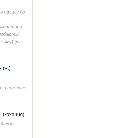
го нахилу до
плюватися
юбність)
 чому
) (у
ь (
ж.
)
но
;
рете́льно
 (кохання)
юбов’ю.