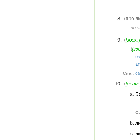
(про л
un a
(
[зоол.]
(
[зоо
es
an
Син.:
ca
(
[реліг.
Бо
Си
л
лю