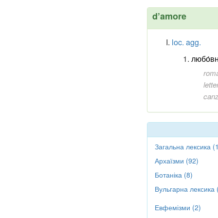
d’amore
loc. agg.
любо́в
rom
lett
can
Загальна лексика (
Архаїзми (92)
Ботаніка (8)
Вульгарна лексика 
Евфемізми (2)