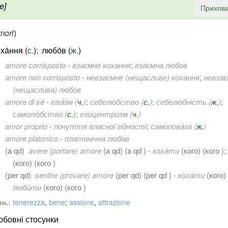
e]
Прихова
mori
)
ха́ння (
с.
)
;
любо́в (
ж.
)
amore corrisposto
-
взаємне кохання
;
взаємна любов
amore non corrisposto
-
невзаємне (нещасливе) кохання
;
невзає
(нещаслива) любов
amore di sé
-
егої́зм (
ч.
)
;
себелю́бство (
с.
)
;
себелю́бність (
ж.
)
;
самолю́бство (
с.
)
;
егоцентри́зм (
ч.
)
amor proprio
-
почуття власної гідності
;
самопова́га (
ж.
)
amore platonico
-
платонічна любов
(a qd)
avere (portare) amore
(
a qd
) (a qd ) -
коха́ти
(
кого
) (кого );
(
кого
) (кого )
(per qd)
sentire (provare) amore
(
per qd
) (per qd ) -
коха́ти
(
кого
)
люби́ти
(
кого
) (кого )
н.:
tenerezza
,
bene
;
assione
,
attrazione
юбовні стосунки