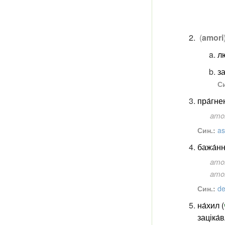
(
amori
л
за
Си
пра́гне
amor
Син.:
as
бажа́нн
amor
amor
Син.:
de
на́хил (
заціка́