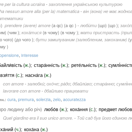
e per la cultura ucraina
-
захоплення українською культурою
ha nessun amore alla (per la) matematica
-
він (вона) не має жодно
атематики
qc)
prendere (avere) amore
(
a qc
) (a qc ) -
люби́ти
(
що
) (що );
захо́
им
) (чим );
коха́тися
(
в чому
) (в чому );
мати пристрасть (прил
о чого
) (до чого );
бути замилуваним (залюбленим, закоханим)
(
у
му )
opensione
,
interesse
айли́вість (
ж.
)
;
стара́нність (
ж.
)
;
рете́льність (
ж.
)
;
сумлі́нніст
взя́ття (
с.
)
;
насна́га (
ж.
)
con amore
-
залюбки́
;
охо́че
;
ра́до
;
дбайли́во
;
стара́нно
;
сумлі́н
lavorare con amore
-
дбайливо працювати
н.:
cura
,
premura
,
solerzia
,
zelo
,
accuratezza
про людину або річ)
любо́в (
ж.
)
;
коха́ння (
с.
)
;
предмет любові
Quel giardino era il suo unico amore.
-
Той сад був його єдиною л
ха́ний (
ч.
)
;
коха́на (
ж.
)