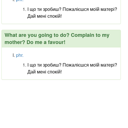
І що ти зробиш? Пожалієшся моїй матері?
Дай мені спокій!
What are you going to do? Complain to my
mother? Do me a favour!
phr.
І що ти зробиш? Пожалієшся моїй матері?
Дай мені спокій!