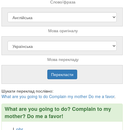
Слово/фраза
Мова оригіналу
Мова перекладу
Шукати переклад послівно:
What
are
you
going
to
do
Complain
my
mother
Do
me
a
favor
.
What are you going to do? Complain to my
mother? Do me a favor!
phr.