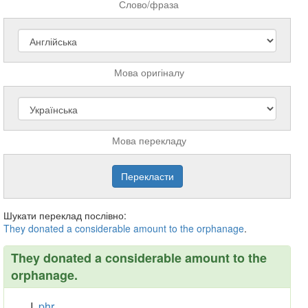
Слово/фраза
Мова оригіналу
Мова перекладу
Шукати переклад послівно:
They
donated
a
considerable
amount
to
the
orphanage
.
They donated a considerable amount to the
orphanage.
phr.