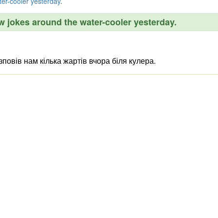
ter-cooler
yesterday
.
ew jokes around the water-cooler yesterday.
повів нам кілька жартів вчора біля кулера.