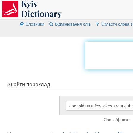
Словники
Відмінювання слів
Скласти слова з
Знайти переклад
Слово/фраза