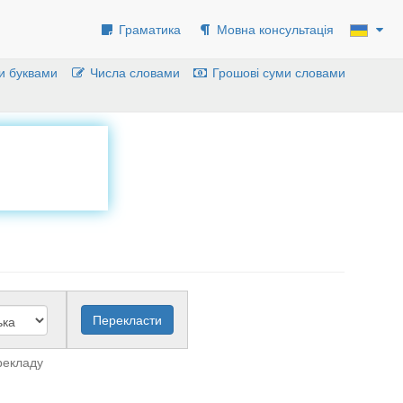
Граматика
Мовна консультація
и буквами
Числа словами
Грошові суми словами
рекладу