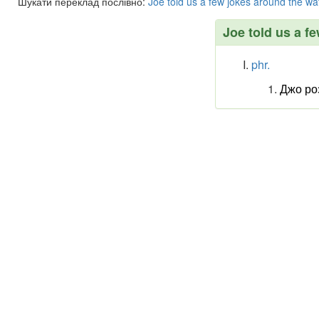
Шукати переклад послівно:
Joe
told
us
a
few
jokes
around
the
wa
Joe told us a f
phr.
Джо роз