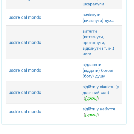
шкаралупи
визіхнути
uscire dal mondo
(визівнути) духа
витягти
(витягнути,
uscire dal mondo
протягнути,
відкинути і т. ін.)
ноги
віддавати
uscire dal mondo
(віддати) богові
(богу) душу
відійти у вічність (у
uscire dal mondo
довічний сон)
(
[уроч.]
)
відійти у небуття
uscire dal mondo
(
[уроч.]
)