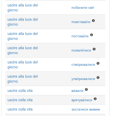
uscire alla luce del
побачити світ
giorno
uscire alla luce del
повстава́ти
giorno
uscire alla luce del
постава́ти
giorno
uscire alla luce del
появля́тися
giorno
uscire alla luce del
ство́рюватися
giorno
uscire alla luce del
утво́рюватися
giorno
uscire colla vita
ви́жити
uscire colla vita
врятува́тися
uscire colla vita
зостатися живим