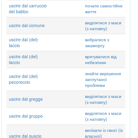
uscire dal carruccio
почати самостійне
del babbo
життя
виділятися з маси
uscire dal comune
(з натовпу)
uscire dal (del)
вибратися з
laccio
зашморгу
uscire dal (del)
врятуватися від
laccio
небезпеки
знайти вирішення
uscire dal (del)
заплутаної
pecoreccio
проблеми
виділятися з маси
uscire dal gregge
(з натовпу)
виділятися з маси
uscire dal gruppo
(з натовпу)
вилізати із своєї (із
uscire dal guscio
власної)