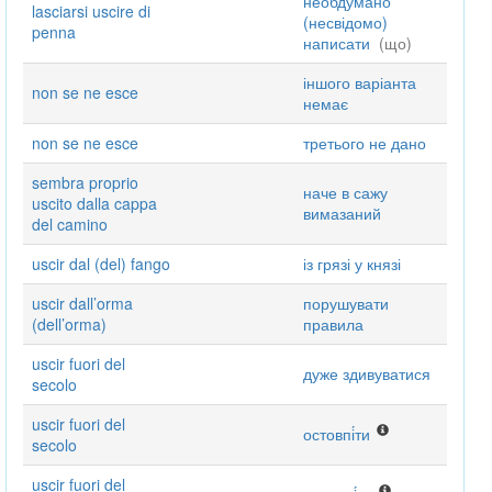
необдумано
lasciarsi uscire di
(несвідомо)
penna
написати
(що)
іншого варіанта
non se ne esce
немає
non se ne esce
третього не дано
sembra proprio
наче в сажу
uscito dalla cappa
вимазаний
del camino
uscir dal (del) fango
із грязі у князі
uscir dall’orma
порушувати
(dell’orma)
правила
uscir fuori del
дуже здивуватися
secolo
uscir fuori del
остовпі́ти
secolo
uscir fuori del