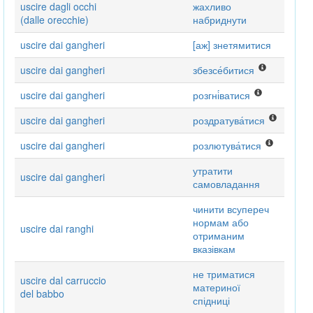
uscire dagli occhi
жахливо
(dalle orecchie)
набриднути
uscire dai gangheri
[аж] знетямитися
uscire dai gangheri
збезсе́битися
uscire dai gangheri
розгні́ватися
uscire dai gangheri
роздратува́тися
uscire dai gangheri
розлютува́тися
утратити
uscire dai gangheri
самовладання
чинити всупереч
нормам або
uscire dai ranghi
отриманим
вказівкам
не триматися
uscire dal carruccio
материної
del babbo
спідниці