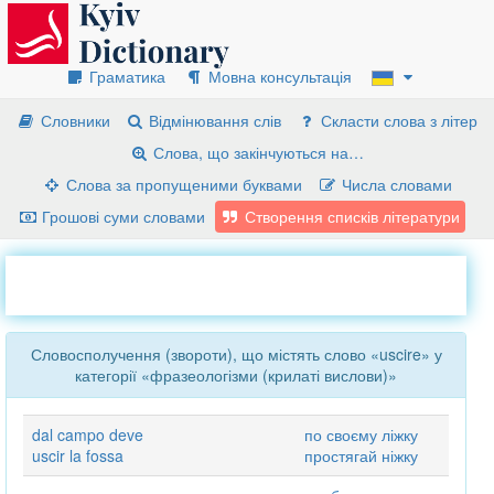
Граматика
Мовна консультація
Словники
Відмінювання слів
Скласти слова з літер
Слова, що закінчуються на…
Слова за пропущеними буквами
Числа словами
Грошові суми словами
Створення списків літератури
Словосполучення (звороти), що містять слово «uscire» у
категорії «фразеологізми (крилаті вислови)»
dal campo deve
по своєму ліжку
uscir la fossa
простягай ніжку