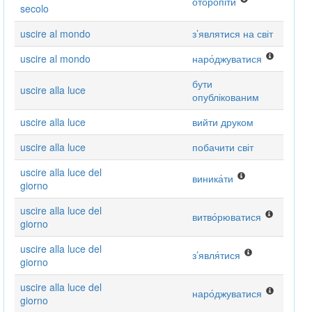
оторопі́ти
secolo
uscire al mondo
з’являтися на світ
uscire al mondo
наро́джуватися
бути
uscire alla luce
опублікованим
uscire alla luce
вийти друком
uscire alla luce
побачити світ
uscire alla luce del
виника́ти
giorno
uscire alla luce del
витво́рюватися
giorno
uscire alla luce del
з’явля́тися
giorno
uscire alla luce del
наро́джуватися
giorno