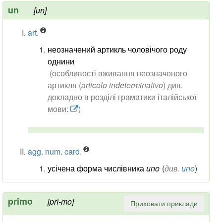
un
[un]
art.
неозначений артикль чоловічого роду
однини
(особливості вживання неозначеного
артикля (
articolo indeterminativo
) див.
докладно в розділі граматики італійської
мови:
)
agg. num. card.
усічена форма числівника
uno
(
див.
uno
)
primo
[prì-mo]
Приховати приклади