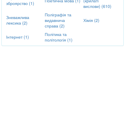
Поетична мова (1)
(крилаті
зброярство (1)
вислови) (610)
Поліграфія та
Зневажлива
видавнича
Хімія (2)
лексика (2)
справа (2)
Політика та
Інтернет (1)
політологія (1)