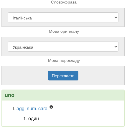
Слово/фраза
Мова оригіналу
Мова перекладу
uno
agg. num. card.
оди́н