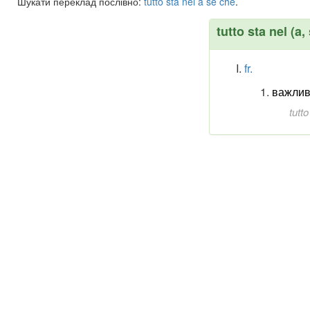
Шукати переклад послівно:
tutto
sta
nel
a
se
che
.
tutto sta nel (a,
fr.
важлив
tutto