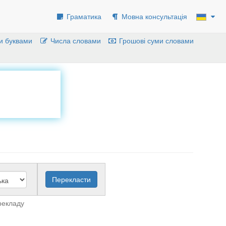
Граматика
Мовна консультація
и буквами
Числа словами
Грошові суми словами
рекладу