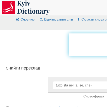
Словники
Відмінювання слів
Скласти слова з
Знайти переклад
Слово/фраза