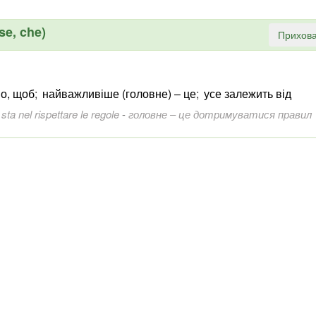
 se, che)
Прихова
о, щоб
;
найважливіше (головне) ‒ це
;
усе залежить від
 sta nel rispettare le regole
-
головне ‒ це дотримуватися правил