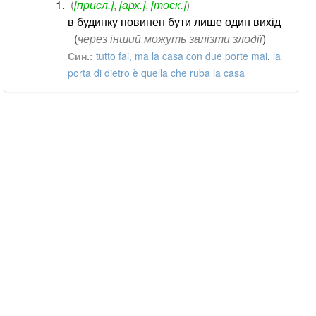
(
[присл.]
,
[арх.]
,
[тоск.]
)
в будинку повинен бути лише один вихід
(
через інший можуть залізти злодії
)
Син.:
tutto fai, ma la casa con due porte mai
,
la
porta di dietro è quella che ruba la casa