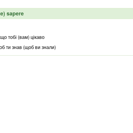
te) sapere
що тобі (вам) цікаво
об ти знав (щоб ви знали)