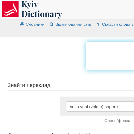
Словники
Відмінювання слів
Скласти слова з
Знайти переклад
Слово/фраза