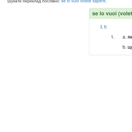
Шукати переклад послівно:
se
lo
vuoi
volete
sapere
.
se lo vuoi (vole
fr.
як
щ