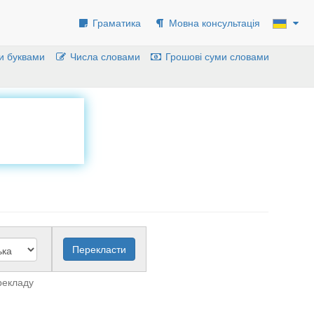
Граматика
Мовна консультація
и буквами
Числа словами
Грошові суми словами
рекладу