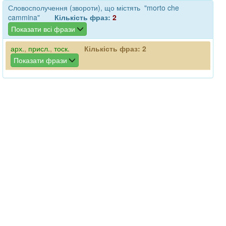
Словосполучення (звороти), що містять "morto che
cammina"
Кількість фраз:
2
Показати всі фрази
арх.
,
присл.
,
тоск.
Кількість фраз:
2
Показати фрази