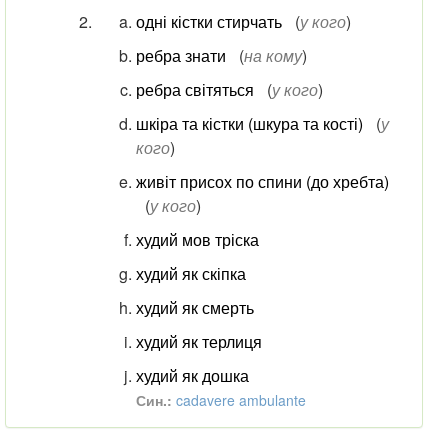
одні кістки стирчать
(
у кого
)
ребра знати
(
на кому
)
ребра світяться
(
у кого
)
шкіра та кістки (шкура та кості)
(
у
кого
)
живіт присох по спини (до хребта)
(
у кого
)
худий мов тріска
худий як скіпка
худий як смерть
худий як терлиця
худий як дошка
Син.:
cadavere ambulante