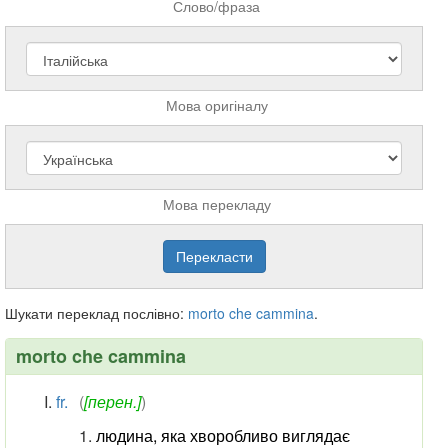
Слово/фраза
Мова оригіналу
Мова перекладу
Шукати переклад послівно:
morto
che
cammina
.
morto che cammina
fr.
(
[перен.]
)
людина, яка хворобливо виглядає