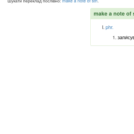
Шукати переклад послівно:
make
a
note
of
sth
.
make a note of 
phr.
запи́су