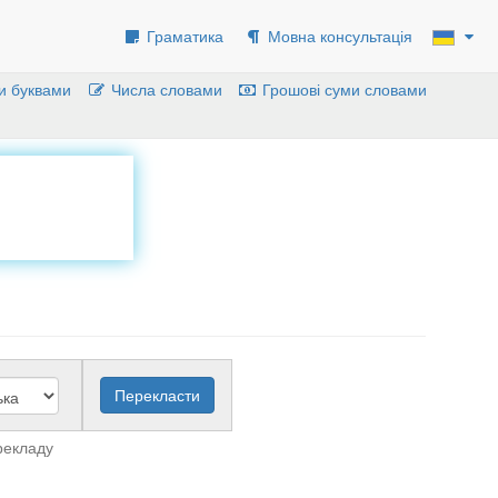
Граматика
Мовна консультація
и буквами
Числа словами
Грошові суми словами
рекладу