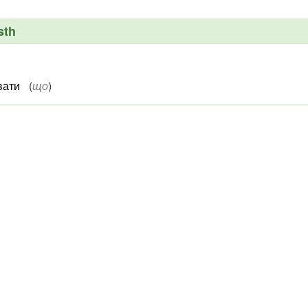
sth
вати
(
що
)