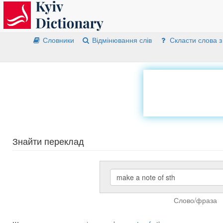
Словники
Відмінювання слів
Скласти слова з
Знайти переклад
Слово/фраза