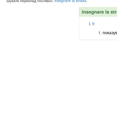
Шукати переклад послівно:
insegnare
la
strada
.
insegnare la st
fr.
показу