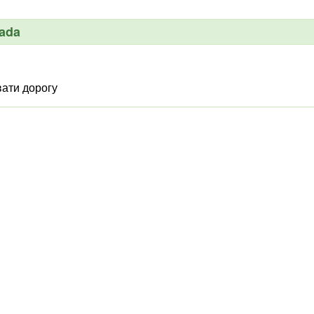
rada
вати дорогу