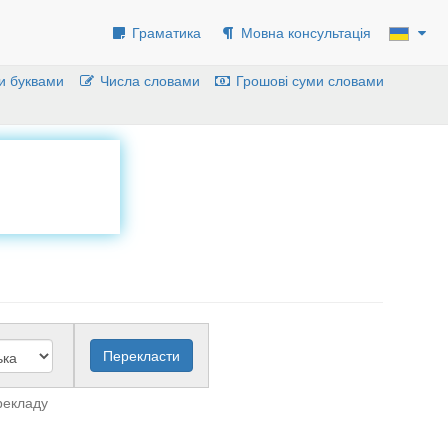
Граматика
Мовна консультація
и буквами
Числа словами
Грошові суми словами
рекладу