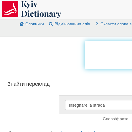
Словники
Відмінювання слів
Скласти слова з
Знайти переклад
Слово/фраза