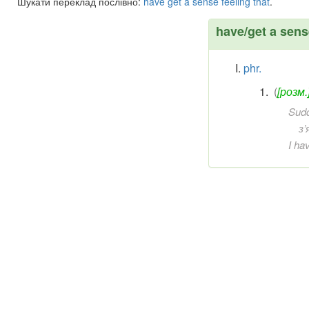
Шукати переклад послівно:
have
get
a
sense
feeling
that
.
have/get a sense
phr.
(
[розм.
Sudd
з
I ha