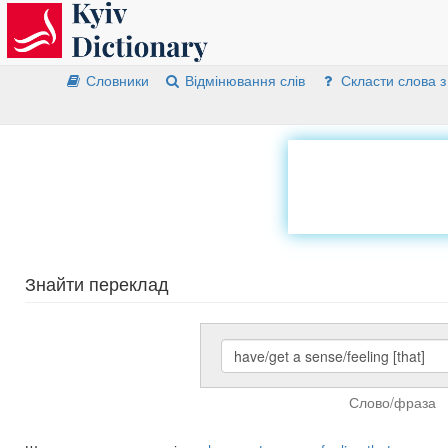
Словники
Відмінювання слів
Скласти слова з
Знайти переклад
Слово/фраза