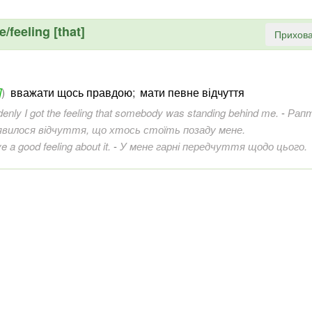
/feeling [that]
Прихова
]
)
вважати щось правдою
;
мати певне відчуття
enly I got the feeling that somebody was standing behind me.
-
Рапт
’явилося відчуття, що хтось стоїть позаду мене.
ve a good feeling about it.
-
У мене гарні передчуття щодо цього.