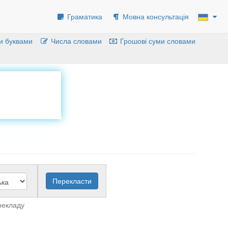
Граматика
Мовна консультація
и буквами
Числа словами
Грошові суми словами
рекладу