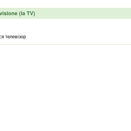
visione (la TV)
ся телевізор