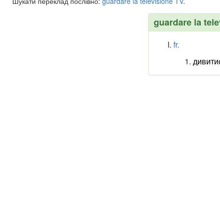
Шукати переклад послівно:
guardare
la
televisione
TV
.
guardare la tele
fr.
дивити