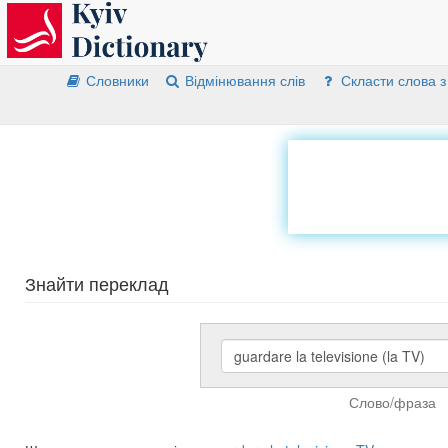
Словники
Відмінювання слів
Скласти слова з
Знайти переклад
Слово/фраза