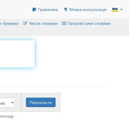
Граматика
Мовна консультація
и буквами
Числа словами
Грошові суми словами
рекладу