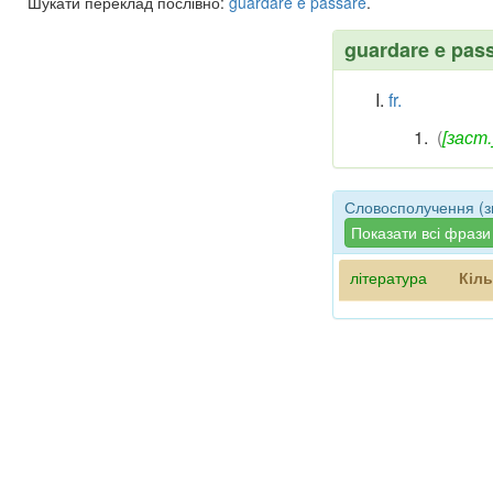
Шукати переклад послівно:
guardare
e
passare
.
guardare e pas
fr.
(
[заст.
Словосполучення (зв
Показати всі фрази
література
Кіль