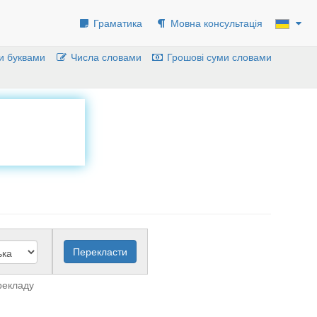
Граматика
Мовна консультація
и буквами
Числа словами
Грошові суми словами
рекладу