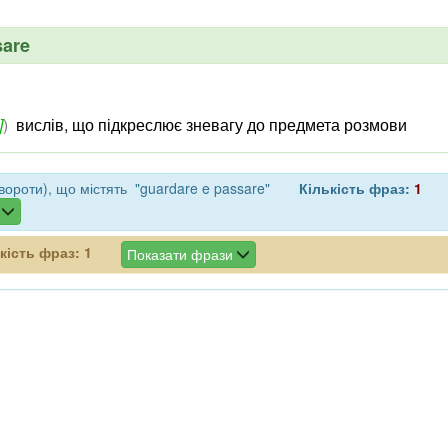
sare
]
)
вислів, що підкреслює зневагу до предмета розмови
ороти), що містять "guardare e passare"
Кількість фраз:
1
кість фраз:
1
Показати фрази