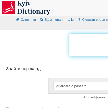
Словники
Відмінювання слів
Скласти слова з
Знайти переклад
Слово/фраза