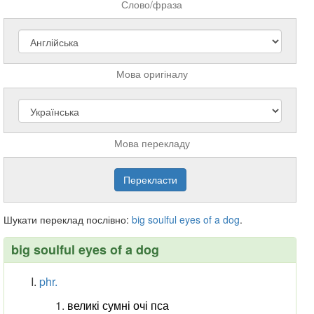
Слово/фраза
Мова оригіналу
Мова перекладу
Шукати переклад послівно:
big
soulful
eyes
of
a
dog
.
big soulful eyes of a dog
phr.
великі сумні очі пса