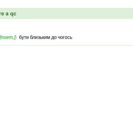
re a qc
[поет.]
)
бути близьким до чогось