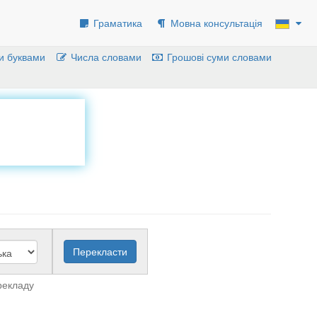
Граматика
Мовна консультація
и буквами
Числа словами
Грошові суми словами
рекладу