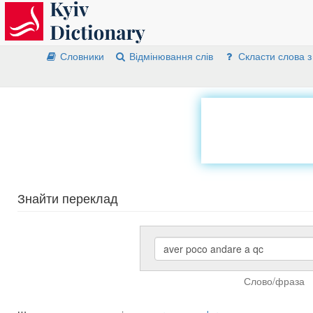
Словники
Відмінювання слів
Скласти слова з
Знайти переклад
Слово/фраза