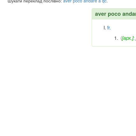
Шукати переклад послівно:
aver
poco
andare
a
qc
.
aver poco anda
fr.
(
[арх.]
;