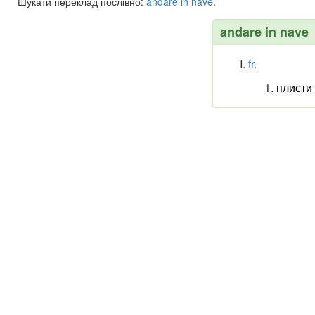
Шукати переклад послівно:
andare
in
nave
.
andare in nave
fr.
плисти