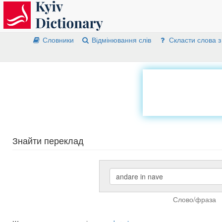
Словники
Відмінювання слів
Скласти слова з
Знайти переклад
Слово/фраза