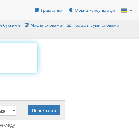
Граматика
Мовна консультація
и буквами
Числа словами
Грошові суми словами
рекладу