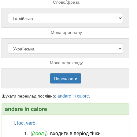
Слово/фраза
Мова оригіналу
Мова перекладу
Шукати переклад послівно:
andare
in
calore
.
andare in calore
loc. verb.
(
[зоол.]
)
входити в період тічки