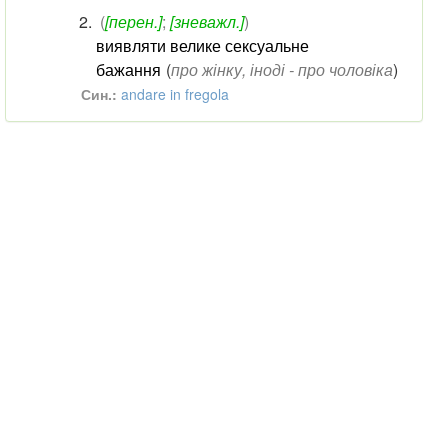
(
[перен.]
;
[зневажл.]
)
виявляти велике сексуальне
бажання
(
про жінку, іноді - про чоловіка
)
Син.:
andare in fregola