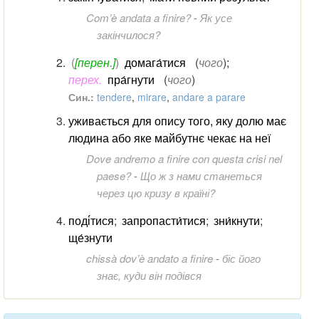
Com’è andata a finire?
-
Як усе
закінчилося?
(
[перен.]
)
домага́тися
(
чого
)
;
перех.
пра́гнути
(
чого
)
Син.:
tendere
,
mirare
,
andare a parare
уживається для опису того, яку долю має
людина або яке майбутнє чекає на неї
Dove andremo a finire con questa crisi nel
paese?
-
Що ж з нами станеться
через цю кризу в країні?
поді́тися
;
запропасти́тися
;
зни́кнути
;
ще́знути
chissà dov’è andato a finire
-
біс його
знає, куди він подівся