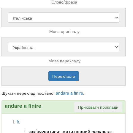
Слово/фраза
Мова оригіналу
Мова перекладу
Шукати переклад послівно:
andare
a
finire
.
andare a finire
Приховати приклади
fr.
закі́нчуватися
;
мати певний результат