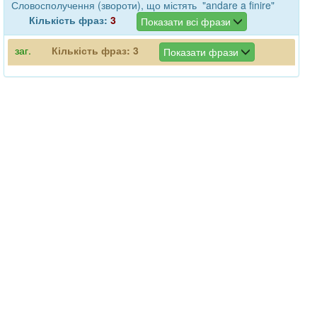
Словосполучення (звороти), що містять "andare a finire"
Кількість фраз:
3
Показати всі фрази
заг.
Кількість фраз:
3
Показати фрази