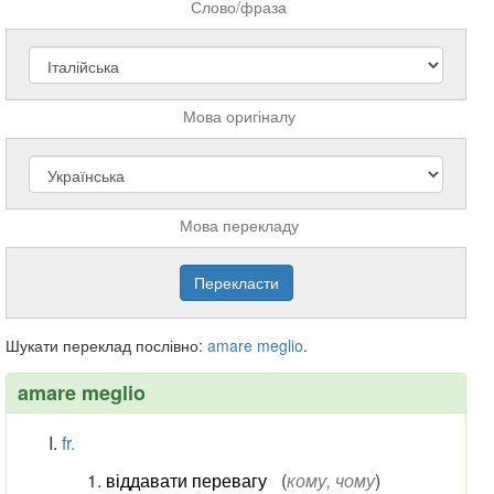
Слово/фраза
Мова оригіналу
Мова перекладу
Шукати переклад послівно:
amare
meglio
.
amare meglio
fr.
віддавати перевагу
(
кому, чому
)