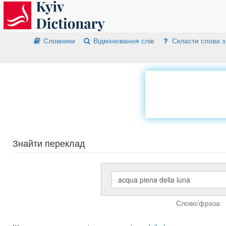
Словники
Відмінювання слів
Скласти слова з
Знайти переклад
Слово/фраза