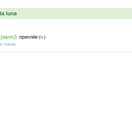
la luna
,
[заст.]
)
припли́в (
ч.
)
ta marea