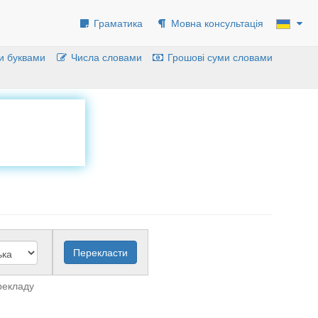
Граматика
Мовна консультація
и буквами
Числа словами
Грошові суми словами
рекладу