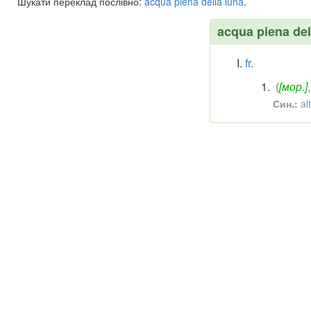
Шукати переклад послівно:
acqua
piena
della
luna
.
acqua piena del
fr.
(
[мор.]
Син.:
al