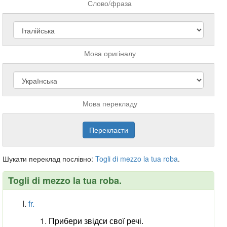
Слово/фраза
Мова оригіналу
Мова перекладу
Шукати переклад послівно:
Togli
di
mezzo
la
tua
roba
.
Togli di mezzo la tua roba.
fr.
Прибери звідси свої речі.