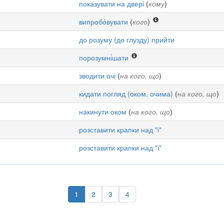
показувати на двері
(
кому
)
випробо́вувати
(
кого
)
до розуму (до глузду) прийти
порозумні́шати
зводити очі
(
на кого, що
)
кидати погляд (оком, очима)
(
на кого, що
)
накинути оком
(
на кого, що
)
розставити крапки над "і"
розставити крапки над "і"
1
2
3
4