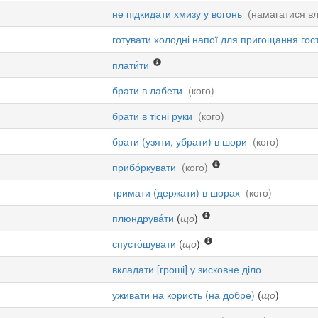
не підкидати хмизу у вогонь
(намагатися вл
готувати холодні напої для пригощання гос
плати́ти
брати в лабети
(кого)
брати в тісні руки
(кого)
брати (узяти, убрати) в шори
(кого)
прибо́ркувати
(кого)
тримати (держати) в шорах
(кого)
плюндрува́ти
(
що
)
спусто́шувати
(
що
)
вкладати [гроші] у зисковне діло
уживати на користь (на добре)
(
що
)