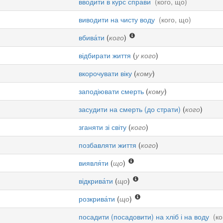
вводити в курс справи
(кого, що)
виводити на чисту воду
(кого, що)
вбива́ти
(
кого
)
відбирати життя
(
у кого
)
вкорочувати віку
(
кому
)
заподіювати смерть
(
кому
)
засудити на смерть (до страти)
(
кого
)
зганяти зі світу
(
кого
)
позбавляти життя
(
кого
)
виявля́ти
(
що
)
відкрива́ти
(
що
)
розкрива́ти
(
що
)
посадити (посадовити) на хліб і на воду
(ко