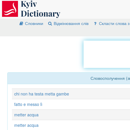
Словники
Відмінювання слів
Скласти слова з
Словосполучення (зв
chi non ha testa metta gambe
fatto e messo lì
metter acqua
metter acqua