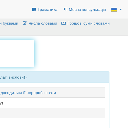
Граматика
Мовна консультація
и буквами
Числа словами
Грошові суми словами
латі вислови)»
у доводиться її перероблювати
у
)