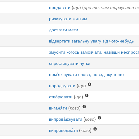
продава́ти
(
що
) (
про те, чим торгувати не
ризикувати життям
досягати мети
відвертати загальну увагу від чого-небудь
змусити когось замовчати, навівши неспрос
спростовувати чутки
пом’якшувати слова, поведінку тощо
поро́джувати
(
що
)
ство́рювати
(
що
)
виганя́ти
(
кого
)
випрова́джувати
(
кого
)
випроводжа́ти
(
кого
)