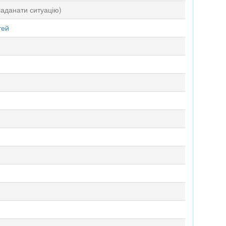
аданати ситуацію)
тей