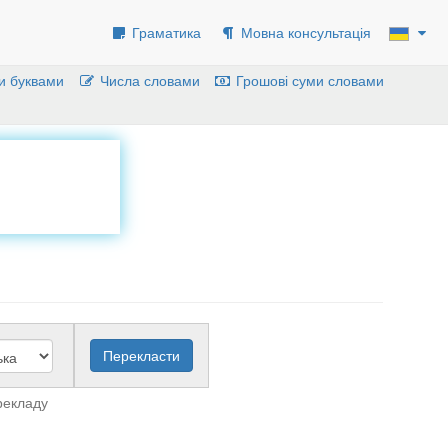
Граматика
Мовна консультація
и буквами
Числа словами
Грошові суми словами
рекладу