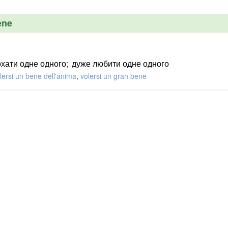
ene
охати одне одного
;
дуже любити одне одного
lersi un bene dell'anima
,
volersi un gran bene