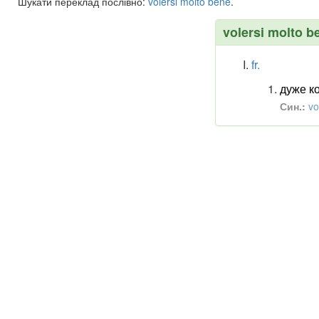
Шукати переклад послівно:
volersi
molto
bene
.
volersi molto b
fr.
дуже к
Син.:
vo