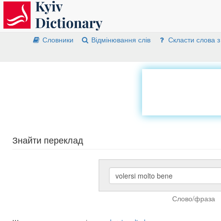
Словники
Відмінювання слів
Скласти слова з
Знайти переклад
Слово/фраза