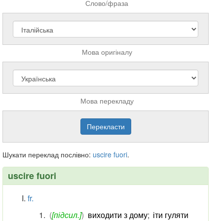
Слово/фраза
Мова оригіналу
Мова перекладу
Шукати переклад послівно:
uscire
fuori
.
uscire fuori
fr.
(
[підсил.]
)
виходити з дому
;
іти гуляти