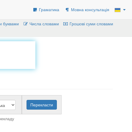
Граматика
Мовна консультація
и буквами
Числа словами
Грошові суми словами
рекладу