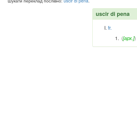
Шукати переклад послівно:
uscir
di
pena
.
uscir di pena
fr.
(
[арх.]
)