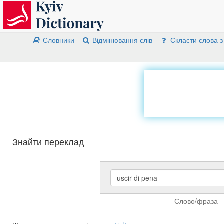
Словники
Відмінювання слів
Скласти слова з
Знайти переклад
Слово/фраза