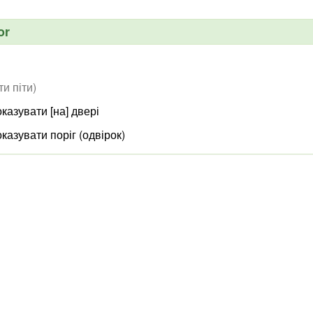
or
ти піти)
казувати [на] двері
казувати поріг (одвірок)