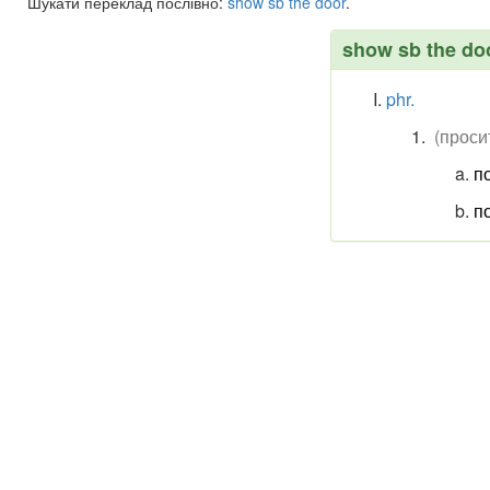
Шукати переклад послівно:
show
sb
the
door
.
show sb the do
phr.
(проси
по
по