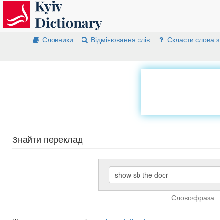
Словники
Відмінювання слів
Скласти слова з
Знайти переклад
Слово/фраза