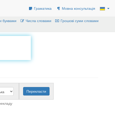
Граматика
Мовна консультація
и буквами
Числа словами
Грошові суми словами
рекладу