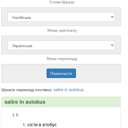
Слово/фраза
Мова оригіналу
Мова перекладу
Шукати переклад послівно:
salire
in
autobus
.
salire in autobus
fr.
сісти в втобус