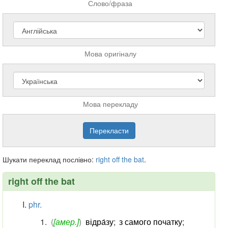
Слово/фраза
Мова оригіналу
Мова перекладу
Шукати переклад послівно:
right
off
the
bat
.
right off the bat
phr.
(
[амер.]
)
відра́зу
;
з самого початку
;