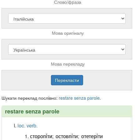
Слово/фраза
Мова оригіналу
Мова перекладу
Шукати переклад послівно:
restare
senza
parole
.
restare senza parole
loc. verb.
сторопі́ти
;
остовпі́ти
;
отетері́ти