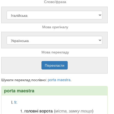
Слово/фраза
Мова оригіналу
Мова перекладу
Шукати переклад послівно:
porta
maestra
.
porta maestra
fr.
головні ворота
(
міста, замку тощо
)