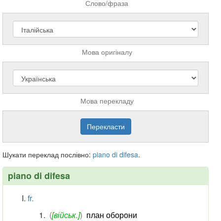
Слово/фраза
Мова оригіналу
Мова перекладу
Шукати переклад послівно:
piano
di
difesa
.
piano di difesa
fr.
(
[військ.]
)
план оборони