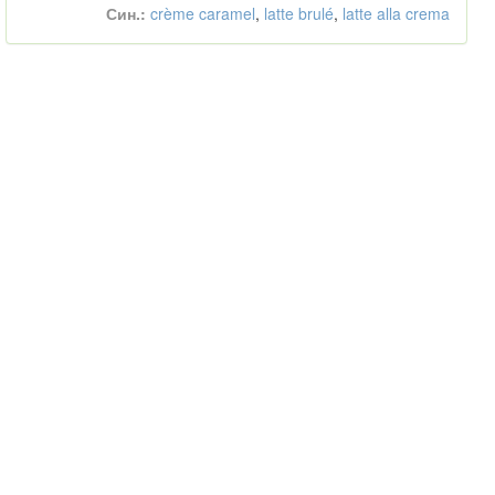
Син.:
crème caramel
,
latte brulé
,
latte alla crema