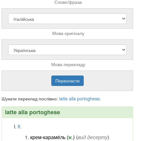
Слово/фраза
Мова оригіналу
Мова перекладу
Шукати переклад послівно:
latte
alla
portoghese
.
latte alla portoghese
fr.
крем-караме́ль (
ж.
)
(
вид десерту
)