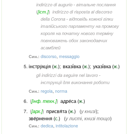
indirizzo di augurio
-
вітальне послання
(
[іст.]
)
indirizzo di risposta al discorso
della Corona
-
відповідь кожної гілки
італійського парламенту на промову
короля на початку нового терміну
повноважень обох законодавчих
асамблей
Син.:
discorso
,
messaggio
інстру́кція (
ж.
)
;
вказі́вка (
ж.
)
;
указі́вка (
ж.
)
gli indirizzi da seguire nel lavoro
-
інструкції для виконання роботи
Син.:
regola
,
norma
(
[інф. техн.]
)
адре́са (
ж.
)
(
[арх.]
)
присвя́та (
ж.
)
(
у книзі
)
;
зве́рнення (
с.
)
(
у листі, книзі тощо
)
Син.:
dedica
,
intitolazione