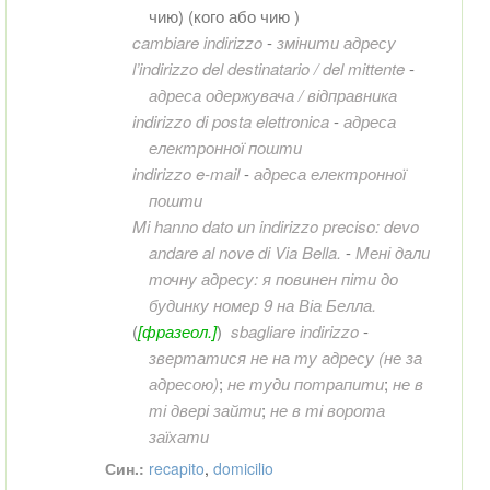
чию
) (кого або чию )
cambiare indirizzo
-
змінити адресу
l’indirizzo del destinatario / del mittente
-
адреса одержувача / відправника
indirizzo di posta elettronica
-
адреса
електронної пошти
indirizzo e-mail
-
адреса електронної
пошти
Mi hanno dato un indirizzo preciso: devo
andare al nove di Via Bella.
-
Мені дали
точну адресу: я повинен піти до
будинку номер 9 на Віа Белла.
(
[фразеол.]
)
sbagliare indirizzo
-
звертатися не на ту адресу (не за
адресою)
;
не туди потрапити
;
не в
ті двері зайти
;
не в ті ворота
заїхати
Син.:
recapito
,
domicilio