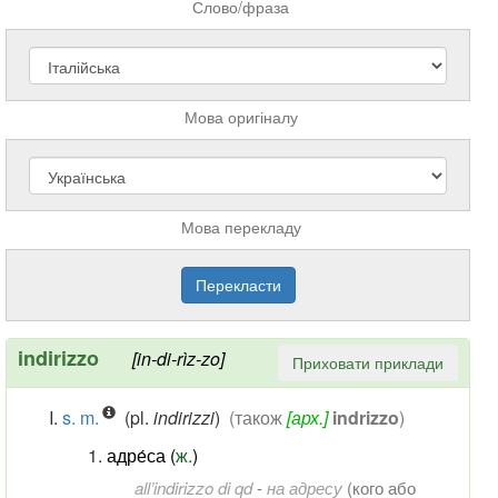
Слово/фраза
Мова оригіналу
Мова перекладу
indirizzo
[in-di-rìz-zo]
Приховати приклади
s. m.
(pl.
indirizzi
)
(також
[арх.]
indrizzo
)
адре́са (
ж.
)
all’indirizzo di qd
-
на адресу
(
кого або