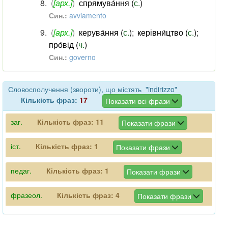
(
[арх.]
)
спрямува́ння (
с.
)
Син.:
avviamento
(
[арх.]
)
керува́ння (
с.
)
;
керівни́цтво (
с.
)
;
про́від (
ч.
)
Син.:
governo
Словосполучення (звороти), що містять "indirizzo"
Кількість фраз:
17
Показати всі фрази
заг.
Кількість фраз:
11
Показати фрази
іст.
Кількість фраз:
1
Показати фрази
педаг.
Кількість фраз:
1
Показати фрази
фразеол.
Кількість фраз:
4
Показати фрази