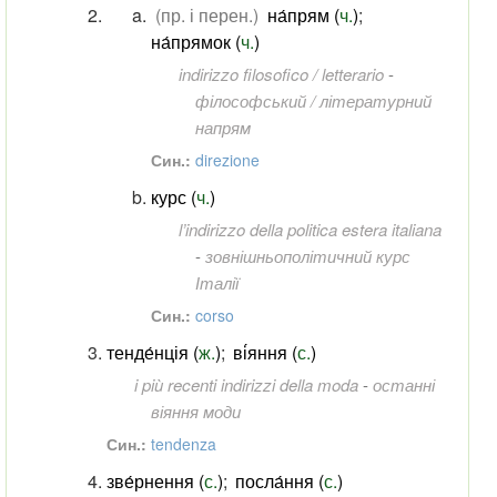
(пр. і перен.)
на́прям (
ч.
)
;
на́прямок (
ч.
)
indirizzo filosofico / letterario
-
філософський / літературний
напрям
Син.:
direzione
курс (
ч.
)
l’indirizzo della politica estera italiana
-
зовнішньополітичний курс
Італії
Син.:
corso
тенде́нція (
ж.
)
;
ві́яння (
с.
)
i più recenti indirizzi della moda
-
останні
віяння моди
Син.:
tendenza
зве́рнення (
с.
)
;
посла́ння (
с.
)