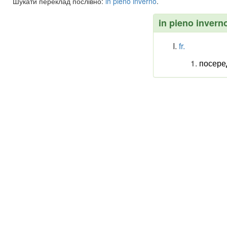
Шукати переклад послівно:
in
pieno
inverno
.
in pieno invern
fr.
посере