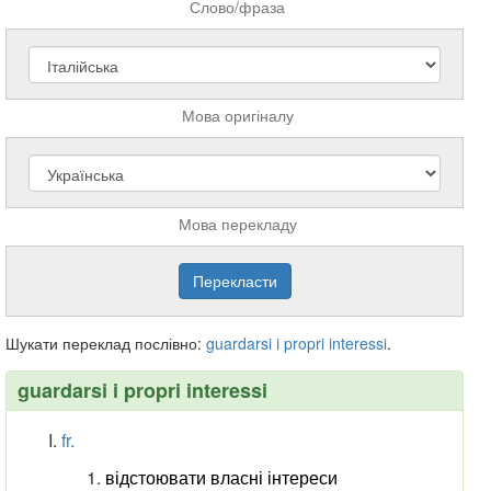
Слово/фраза
Мова оригіналу
Мова перекладу
Шукати переклад послівно:
guardarsi
i
propri
interessi
.
guardarsi i propri interessi
fr.
відстоювати власні інтереси