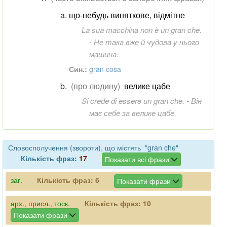
що-небудь виняткове, відмітне
La sua macchina non è un gran che.
-
Не така вже й чудова у нього
машина.
Син.:
gran cosa
(про людину)
велике цабе
Si crede di essere un gran che.
-
Він
має себе за велике цабе.
Словосполучення (звороти), що містять "gran che"
Кількість фраз:
17
Показати всі фрази
заг.
Кількість фраз:
6
Показати фрази
арх.
,
присл.
,
тоск.
Кількість фраз:
10
Показати фрази