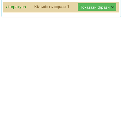
література
Кількість фраз:
1
Показати фрази