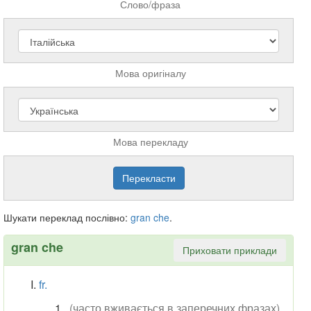
Слово/фраза
Мова оригіналу
Мова перекладу
Шукати переклад послівно:
gran
che
.
gran che
Приховати приклади
fr.
(часто вживається в заперечних фразах)